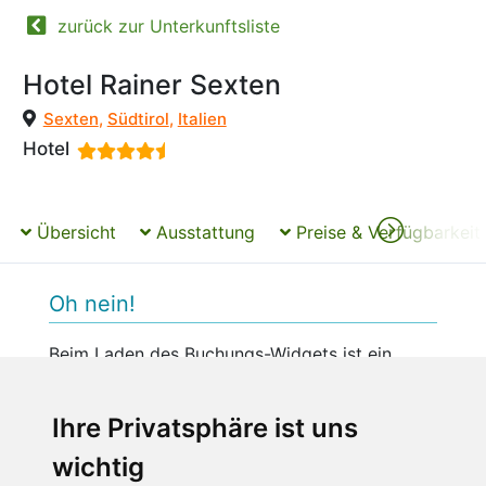
zurück zur Unterkunftsliste
Hotel Rainer Sexten
Sexten
,
Südtirol
,
Italien
Hotel
Übersicht
Ausstattung
Preise & Verfügbarkeit
Oh nein!
Beim Laden des Buchungs-Widgets ist ein
unerwarteter Fehler aufgetreten.
Bitte versuchen Sie es später erneut.
Ihre Privatsphäre ist uns
wichtig