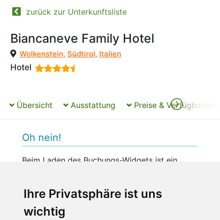
zurück zur Unterkunftsliste
Biancaneve Family Hotel
Wolkenstein
,
Südtirol
,
Italien
Hotel
Übersicht
Ausstattung
Preise & Verfügbarkeit
Oh nein!
Beim Laden des Buchungs-Widgets ist ein
unerwarteter Fehler aufgetreten.
Bitte versuchen Sie es später erneut.
Ihre Privatsphäre ist uns
wichtig