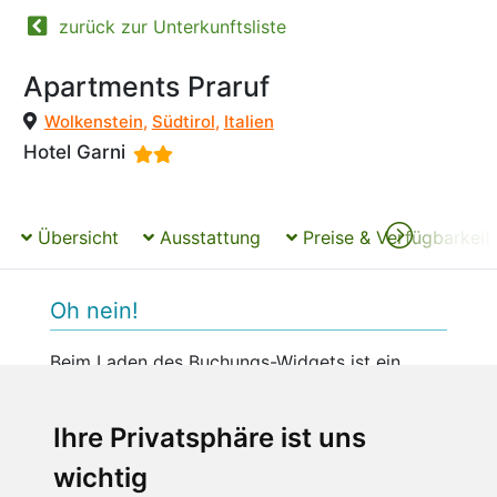
zurück zur Unterkunftsliste
Apartments Praruf
Wolkenstein
,
Südtirol
,
Italien
Hotel Garni
Übersicht
Ausstattung
Preise & Verfügbarkeit
Oh nein!
Beim Laden des Buchungs-Widgets ist ein
unerwarteter Fehler aufgetreten.
Bitte versuchen Sie es später erneut.
Ihre Privatsphäre ist uns
wichtig