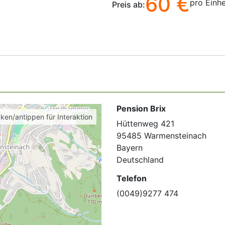
60 €
pro Einhe
Preis ab:
Pension Brix
cken/antippen für Interaktion
Hüttenweg 421
95485 Warmensteinach
Bayern
Deutschland
Telefon
(0049)9277 474