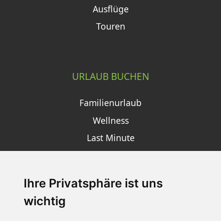
Ausflüge
Touren
URLAUB BUCHEN
Familienurlaub
Wellness
Last Minute
Ihre Privatsphäre ist uns
SCHNEEHÖHEN SKI APP
wichtig
Die Schneehoehen Ski APP für iOS und Android - Ein
Muss für alle Wintersportler und Schneefreaks!