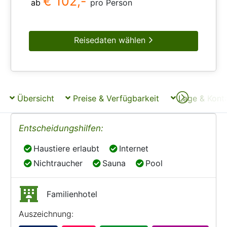
€ 102,-
ab
pro Person
Reisedaten wählen
Übersicht
Preise & Verfügbarkeit
Lage & Kont
Entscheidungshilfen:
Haustiere erlaubt
Internet
Haustiere erlaubt
Internet
Nichtraucher
Sauna
Pool
Nichtraucher
Sauna
Pool
Familienhotel
Auszeichnung: