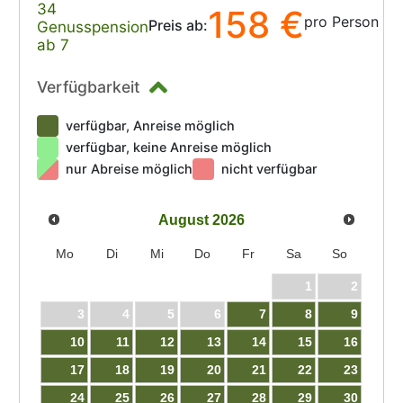
34
158 €
pro Person
Preis ab:
Genusspension
ab 7
Verfügbarkeit
verfügbar, Anreise möglich
verfügbar, keine Anreise möglich
nur Abreise möglich
nicht verfügbar
August
2026
Mo
Di
Mi
Do
Fr
Sa
So
1
2
3
4
5
6
7
8
9
10
11
12
13
14
15
16
17
18
19
20
21
22
23
24
25
26
27
28
29
30