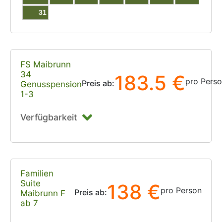
31
FS Maibrunn
34
183.5 €
pro Pers
Preis ab:
Genusspension
1-3
Verfügbarkeit
Familien
Suite
138 €
pro Person
Preis ab:
Maibrunn F
ab 7