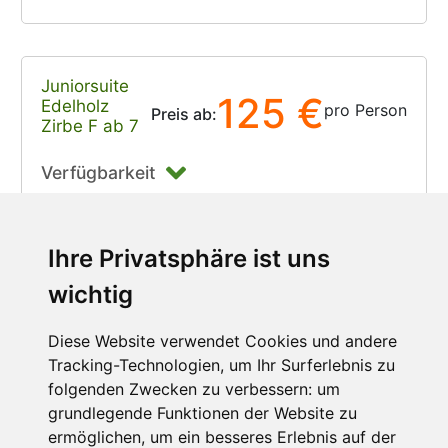
Juniorsuite
125 €
Edelholz
pro Person
Preis ab:
Zirbe F ab 7
Verfügbarkeit
Ihre Privatsphäre ist uns
JS Edelholz
wichtig
Zirbe 34
145 €
pro Person
Preis ab:
Genusspension
Diese Website verwendet Cookies und andere
ab 7
Tracking-Technologien, um Ihr Surferlebnis zu
folgenden Zwecken zu verbessern:
um
Verfügbarkeit
grundlegende Funktionen der Website zu
ermöglichen
,
um ein besseres Erlebnis auf der