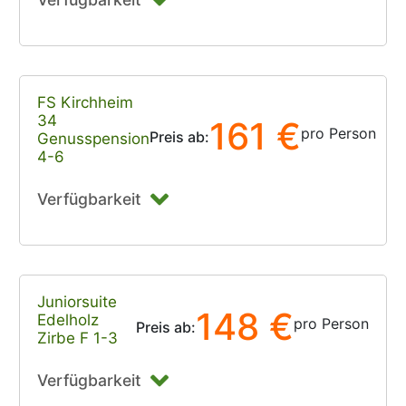
FS Kirchheim
34
161 €
pro Person
Preis ab:
Genusspension
4-6
Verfügbarkeit
Juniorsuite
148 €
Edelholz
pro Person
Preis ab:
Zirbe F 1-3
Verfügbarkeit