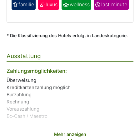
familie
luxus
wellness
last minute
* Die Klassifizierung des Hotels erfolgt in Landeskategorie.
Ausstattung
Zahlungsmöglichkeiten:
Sp
Überweisung
Fr
Kreditkartenzahlung möglich
Gra
Barzahlung
Wa
Rechnung
Ro
Vorauszahlung
Go
Ec-Cash / Maestro
Te
Fi
Mehr anzeigen