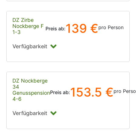
DZ Zirbe
139 €
Nockberge F
pro Person
Preis ab:
1-3
Verfügbarkeit
DZ Nockberge
34
153.5 €
pro Pers
Preis ab:
Genusspension
4-6
Verfügbarkeit