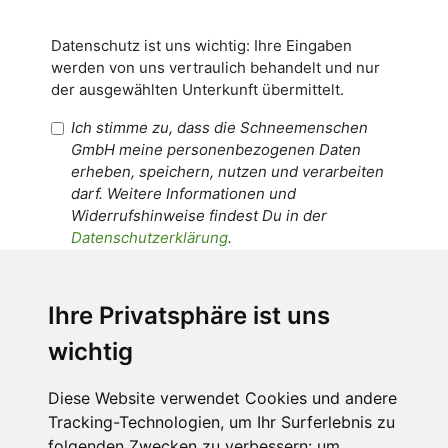
Datenschutz ist uns wichtig: Ihre Eingaben
werden von uns vertraulich behandelt und nur
der ausgewählten Unterkunft übermittelt.
Ich stimme zu, dass die Schneemenschen
GmbH meine personenbezogenen Daten
erheben, speichern, nutzen und verarbeiten
darf. Weitere Informationen und
Widerrufshinweise findest Du in der
Datenschutzerklärung
.
Ich stimme zu, dass meine
personenbezogenen Daten an den
Ihre Privatsphäre ist uns
Empfänger dieser Nachricht weitergeleitet
wichtig
werden dürfen. Weitere Informationen und
Widerrufshinweise findest Du in der
Datenschutzerklärung
.
Diese Website verwendet Cookies und andere
Tracking-Technologien, um Ihr Surferlebnis zu
folgenden Zwecken zu verbessern:
um