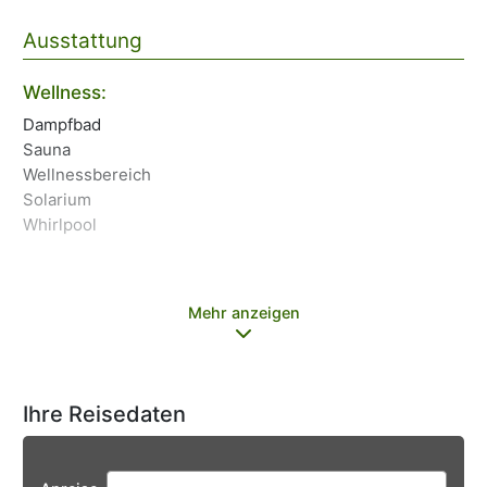
Ausstattung
Wellness:
Sp
Dampfbad
Wa
Sauna
Un
Wellnessbereich
Fi
Solarium
Whirlpool
Mehr anzeigen
Ihre Reisedaten