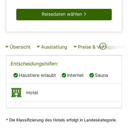
Reisedaten wählen
Übersicht
Ausstattung
Preise & Verfügbarkeit
Entscheidungshilfen:
Haustiere erlaubt
Internet
Sauna
Haustiere erlaubt
Internet
Sauna
Hotel
* Die Klassifizierung des Hotels erfolgt in Landeskategorie.