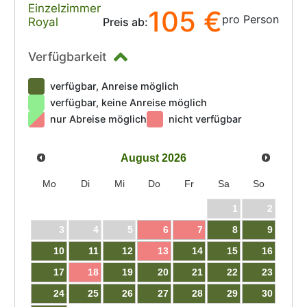
Einzelzimmer
105 €
pro Person
Royal
Preis ab:
Verfügbarkeit
verfügbar, Anreise möglich
verfügbar, keine Anreise möglich
nur Abreise möglich
nicht verfügbar
August
2026
Mo
Di
Mi
Do
Fr
Sa
So
1
2
3
4
5
6
7
8
9
10
11
12
13
14
15
16
17
18
19
20
21
22
23
24
25
26
27
28
29
30