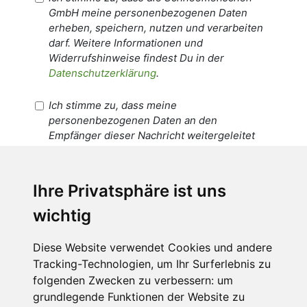
GmbH meine personenbezogenen Daten
erheben, speichern, nutzen und verarbeiten
darf. Weitere Informationen und
Widerrufshinweise findest Du in der
Datenschutzerklärung
.
Ich stimme zu, dass meine
personenbezogenen Daten an den
Empfänger dieser Nachricht weitergeleitet
werden dürfen. Weitere Informationen und
Widerrufshinweise findest Du in der
Datenschutzerklärung
.
Ihre Privatsphäre ist uns
wichtig
Anfrage abschicken
Diese Website verwendet Cookies und andere
Tracking-Technologien, um Ihr Surferlebnis zu
Diese Seite ist durch reCAPTCHA geschützt und es
folgenden Zwecken zu verbessern:
um
gelten die Google
Datenschutzerklärung
und
grundlegende Funktionen der Website zu
Nutzungsbedingungen
.