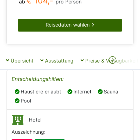
€ 104,-
ab
pro Person
Reisedaten wählen
Übersicht
Ausstattung
Preise & Verfügbarkeit
Entscheidungshilfen:
Haustiere erlaubt
Internet
Sauna
Haustiere erlaubt
Internet
Sauna
Pool
Pool
Hotel
Auszeichnung: