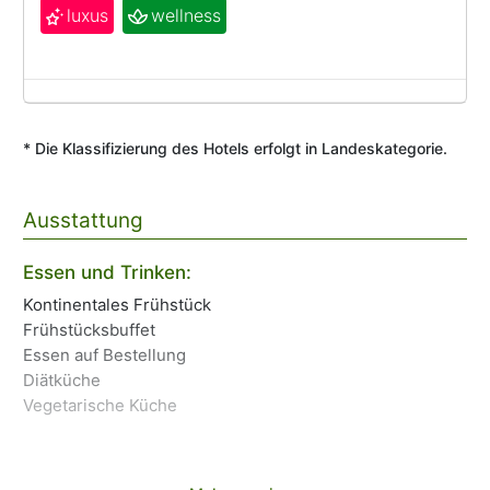
luxus
wellness
* Die Klassifizierung des Hotels erfolgt in Landeskategorie.
Ausstattung
Essen und Trinken:
Ho
Kontinentales Frühstück
Ge
Frühstücksbuffet
Ke
Essen auf Bestellung
Öf
Diätküche
We
Vegetarische Küche
Ha
Unt
Tr