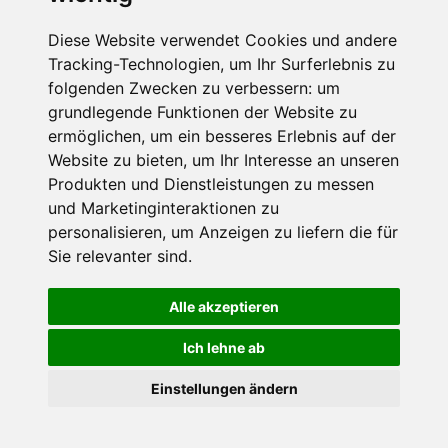
Widerrufshinweise findest Du in der
Datenschutzerklärung
.
Diese Website verwendet Cookies und andere
Tracking-Technologien, um Ihr Surferlebnis zu
folgenden Zwecken zu verbessern:
um
grundlegende Funktionen der Website zu
Anfrage abschicken
ermöglichen
,
um ein besseres Erlebnis auf der
Website zu bieten
,
um Ihr Interesse an unseren
Diese Seite ist durch reCAPTCHA geschützt und es
Produkten und Dienstleistungen zu messen
gelten die Google
Datenschutzerklärung
und
und Marketinginteraktionen zu
Nutzungsbedingungen
.
personalisieren
,
um Anzeigen zu liefern die für
Sie relevanter sind
.
Alle akzeptieren
Datenschutzbedingungen
Ich lehne ab
Nutzungsbedingungen
Impressum
Kontakt
Einstellungen ändern
Copyright © Schneemenschen GmbH 2026