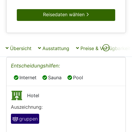
Reisedaten wählen
Übersicht
Ausstattung
Preise & Verfügbarkeit
Entscheidungshilfen:
Internet
Sauna
Pool
Internet
Sauna
Pool
Hotel
Auszeichnung:
gruppen