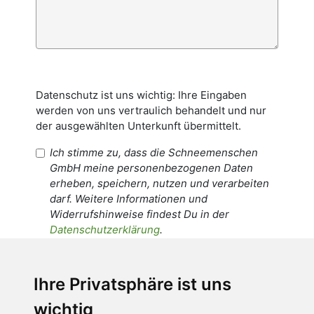
Datenschutz ist uns wichtig: Ihre Eingaben
werden von uns vertraulich behandelt und nur
der ausgewählten Unterkunft übermittelt.
Ich stimme zu, dass die Schneemenschen
GmbH meine personenbezogenen Daten
erheben, speichern, nutzen und verarbeiten
darf. Weitere Informationen und
Widerrufshinweise findest Du in der
Datenschutzerklärung
.
Ich stimme zu, dass meine
personenbezogenen Daten an den
Ihre Privatsphäre ist uns
Empfänger dieser Nachricht weitergeleitet
wichtig
werden dürfen. Weitere Informationen und