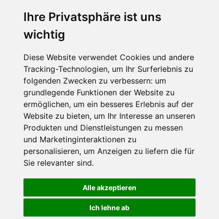
Ich stimme zu, dass meine
personenbezogenen Daten an den
Ihre Privatsphäre ist uns
Empfänger dieser Nachricht weitergeleitet
wichtig
werden dürfen. Weitere Informationen und
Widerrufshinweise findest Du in der
Datenschutzerklärung
.
Diese Website verwendet Cookies und andere
Tracking-Technologien, um Ihr Surferlebnis zu
folgenden Zwecken zu verbessern:
um
grundlegende Funktionen der Website zu
Anfrage abschicken
ermöglichen
,
um ein besseres Erlebnis auf der
Website zu bieten
,
um Ihr Interesse an unseren
Diese Seite ist durch reCAPTCHA geschützt und es
Produkten und Dienstleistungen zu messen
gelten die Google
Datenschutzerklärung
und
und Marketinginteraktionen zu
Nutzungsbedingungen
.
personalisieren
,
um Anzeigen zu liefern die für
Sie relevanter sind
.
Alle akzeptieren
Datenschutzbedingungen
Ich lehne ab
Nutzungsbedingungen
Impressum
Kontakt