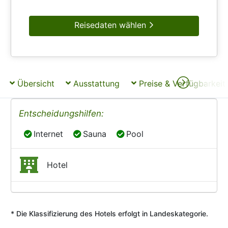
Reisedaten wählen
Übersicht
Ausstattung
Preise & Verfügbarkeit
Entscheidungshilfen:
Internet
Sauna
Pool
Internet
Sauna
Pool
Hotel
* Die Klassifizierung des Hotels erfolgt in Landeskategorie.