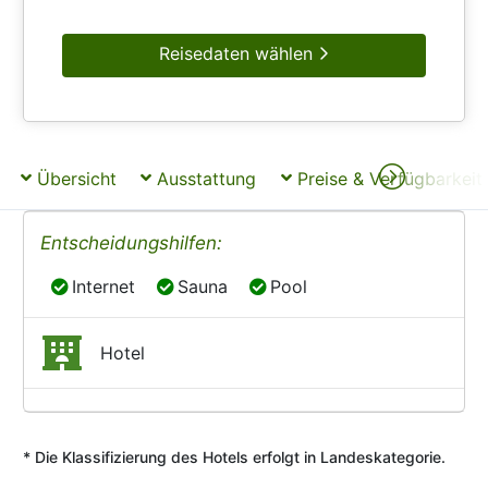
Reisedaten wählen
Übersicht
Ausstattung
Preise & Verfügbarkeit
Entscheidungshilfen:
Internet
Sauna
Pool
Internet
Sauna
Pool
Hotel
* Die Klassifizierung des Hotels erfolgt in Landeskategorie.