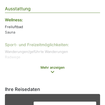
Ausstattung
Wellness:
Zi
Freiluftbad
Wl
Sauna
Sport- und Freizeitmöglichkeiten:
Wanderungen/geführte Wanderungen
Radwege
Mehr anzeigen
Ihre Reisedaten