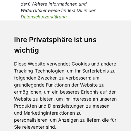
darf. Weitere Informationen und
Widerrufshinweise findest Du in der
Datenschutzerklärung
.
Ich stimme zu, dass meine
personenbezogenen Daten an den
Ihre Privatsphäre ist uns
Empfänger dieser Nachricht weitergeleitet
wichtig
werden dürfen. Weitere Informationen und
Widerrufshinweise findest Du in der
Datenschutzerklärung
.
Diese Website verwendet Cookies und andere
Tracking-Technologien, um Ihr Surferlebnis zu
folgenden Zwecken zu verbessern:
um
grundlegende Funktionen der Website zu
Anfrage abschicken
ermöglichen
,
um ein besseres Erlebnis auf der
Website zu bieten
,
um Ihr Interesse an unseren
Diese Seite ist durch reCAPTCHA geschützt und es
Produkten und Dienstleistungen zu messen
gelten die Google
Datenschutzerklärung
und
und Marketinginteraktionen zu
Nutzungsbedingungen
.
personalisieren
,
um Anzeigen zu liefern die für
Sie relevanter sind
.