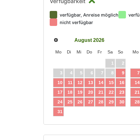
Verfügbarkeit
verfügbar, Anreise möglich
verfü
nicht verfügbar
August
2026
Mo
Di
Mi
Do
Fr
Sa
So
Mo
1
2
3
4
5
6
7
8
9
7
10
11
12
13
14
15
16
14
17
18
19
20
21
22
23
21
24
25
26
27
28
29
30
28
31