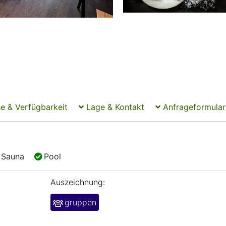
e & Verfügbarkeit
Lage & Kontakt
Anfrageformular
Sauna
Pool
Sauna
Pool
Auszeichnung:
gruppen