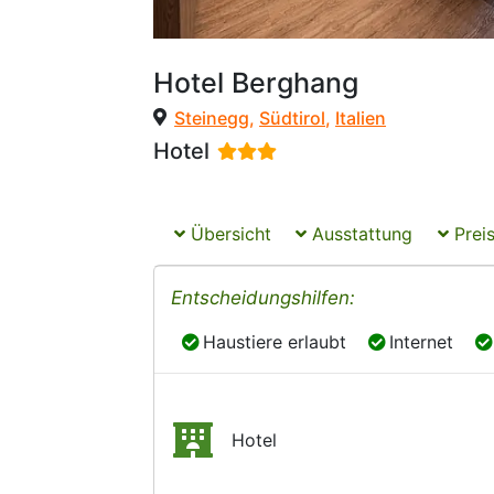
Hotel Berghang
Steinegg
,
Südtirol
,
Italien
Hotel
Übersicht
Ausstattung
Preis
Entscheidungshilfen:
Haustiere erlaubt
Internet
Haustiere erlaubt
Internet
Hotel