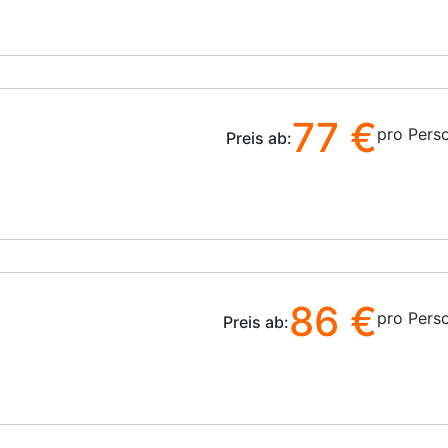
77 €
pro Pers
Preis ab:
86 €
pro Pers
Preis ab: