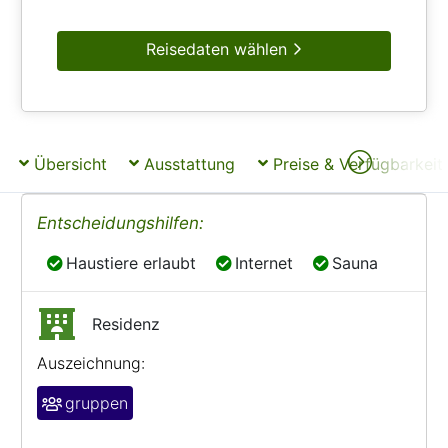
Reisedaten wählen
Übersicht
Ausstattung
Preise & Verfügbarkeit
Entscheidungshilfen:
Haustiere erlaubt
Internet
Sauna
Haustiere erlaubt
Internet
Sauna
Residenz
Auszeichnung:
gruppen