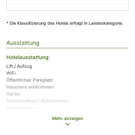
* Die Klassifizierung des Hotels erfolgt in Landeskategorie.
Ausstattung
Tr
Hotelausstattung:
Ba
Lift / Aufzug
Ke
WiFi
Sp
Öffentlicher Parkplatz
Haustiere willkommen
Es
Garten
Gebührenfreier Abholservice
Es
Wäscheservice
Mehr anzeigen