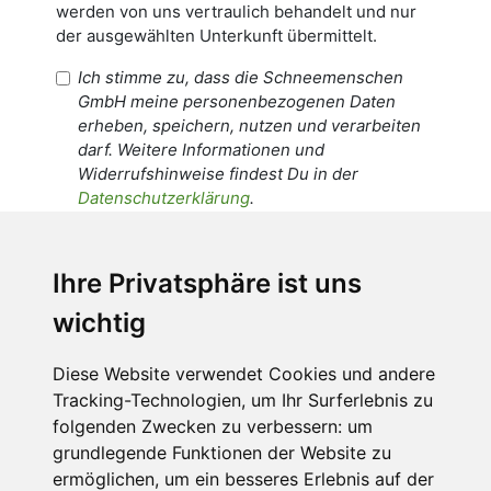
werden von uns vertraulich behandelt und nur
der ausgewählten Unterkunft übermittelt.
Ich stimme zu, dass die Schneemenschen
GmbH meine personenbezogenen Daten
erheben, speichern, nutzen und verarbeiten
darf. Weitere Informationen und
Widerrufshinweise findest Du in der
Datenschutzerklärung
.
Ich stimme zu, dass meine
personenbezogenen Daten an den
Ihre Privatsphäre ist uns
Empfänger dieser Nachricht weitergeleitet
wichtig
werden dürfen. Weitere Informationen und
Widerrufshinweise findest Du in der
Datenschutzerklärung
.
Diese Website verwendet Cookies und andere
Tracking-Technologien, um Ihr Surferlebnis zu
folgenden Zwecken zu verbessern:
um
grundlegende Funktionen der Website zu
Anfrage abschicken
ermöglichen
,
um ein besseres Erlebnis auf der