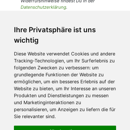
Widerrufshinweise findest Du in der
Datenschutzerklärung
.
Ich stimme zu, dass meine
personenbezogenen Daten an den
Ihre Privatsphäre ist uns
Empfänger dieser Nachricht weitergeleitet
wichtig
werden dürfen. Weitere Informationen und
Widerrufshinweise findest Du in der
Datenschutzerklärung
.
Diese Website verwendet Cookies und andere
Tracking-Technologien, um Ihr Surferlebnis zu
folgenden Zwecken zu verbessern:
um
grundlegende Funktionen der Website zu
Anfrage abschicken
ermöglichen
,
um ein besseres Erlebnis auf der
Website zu bieten
,
um Ihr Interesse an unseren
Diese Seite ist durch reCAPTCHA geschützt und es
Produkten und Dienstleistungen zu messen
gelten die Google
Datenschutzerklärung
und
und Marketinginteraktionen zu
Nutzungsbedingungen
.
personalisieren
,
um Anzeigen zu liefern die für
Sie relevanter sind
.