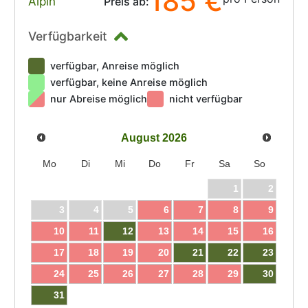
185 €
Alpin
Preis ab:
Verfügbarkeit
verfügbar, Anreise möglich
verfügbar, keine Anreise möglich
nur Abreise möglich
nicht verfügbar
August
2026
Mo
Di
Mi
Do
Fr
Sa
So
1
2
3
4
5
6
7
8
9
10
11
12
13
14
15
16
17
18
19
20
21
22
23
24
25
26
27
28
29
30
31