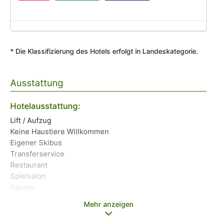
* Die Klassifizierung des Hotels erfolgt in Landeskategorie.
Ausstattung
Ha
Hotelausstattung:
Wi
Lift / Aufzug
Wä
Keine Haustiere Willkommen
Ba
Eigener Skibus
Öf
Transferservice
Ga
Restaurant
Ge
Spielsalon
Tr
Garage
Mehr anzeigen