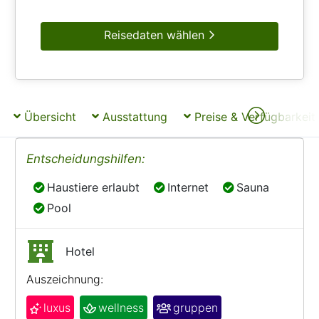
Reisedaten wählen
Übersicht
Ausstattung
Preise & Verfügbarkeit
Entscheidungshilfen:
Haustiere erlaubt
Internet
Sauna
Haustiere erlaubt
Internet
Sauna
Pool
Pool
Hotel
Auszeichnung:
luxus
wellness
gruppen