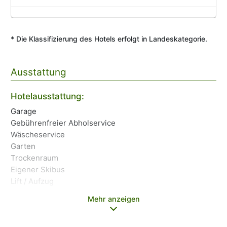
* Die Klassifizierung des Hotels erfolgt in Landeskategorie.
Ausstattung
Tr
Hotelausstattung:
Ha
Garage
Ge
Gebührenfreier Abholservice
Wi
Wäscheservice
Garten
Trockenraum
Eigener Skibus
Lift / Aufzug
Mehr anzeigen