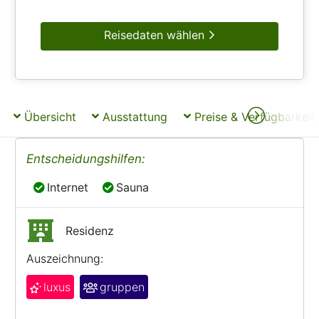
Reisedaten wählen
Übersicht
Ausstattung
Preise & Verfügbarkeit
Entscheidungshilfen:
Internet
Sauna
Internet
Sauna
Residenz
Auszeichnung:
luxus
gruppen