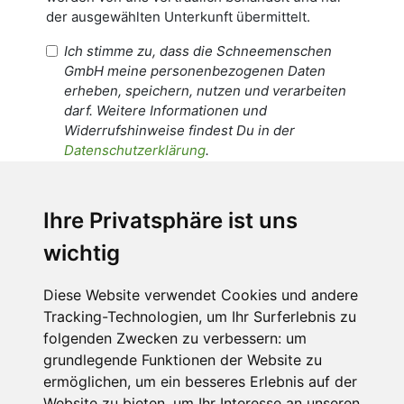
der ausgewählten Unterkunft übermittelt.
Ich stimme zu, dass die Schneemenschen
GmbH meine personenbezogenen Daten
erheben, speichern, nutzen und verarbeiten
darf. Weitere Informationen und
Widerrufshinweise findest Du in der
Datenschutzerklärung
.
Ich stimme zu, dass meine
personenbezogenen Daten an den
Ihre Privatsphäre ist uns
Empfänger dieser Nachricht weitergeleitet
wichtig
werden dürfen. Weitere Informationen und
Widerrufshinweise findest Du in der
Datenschutzerklärung
.
Diese Website verwendet Cookies und andere
Tracking-Technologien, um Ihr Surferlebnis zu
folgenden Zwecken zu verbessern:
um
grundlegende Funktionen der Website zu
Anfrage abschicken
ermöglichen
,
um ein besseres Erlebnis auf der
Website zu bieten
,
um Ihr Interesse an unseren