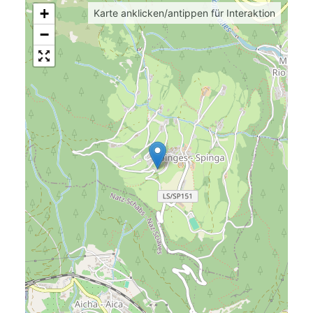
+
Karte anklicken/antippen für Interaktion
−