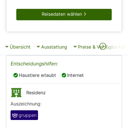
Reisedaten wählen
Übersicht
Ausstattung
Preise & Verfügbarkeit
Entscheidungshilfen:
Haustiere erlaubt
Internet
Haustiere erlaubt
Internet
Residenz
Auszeichnung:
gruppen