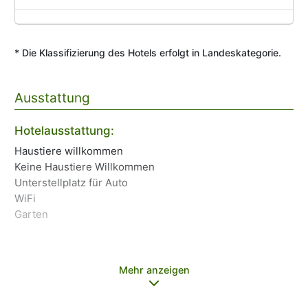
* Die Klassifizierung des Hotels erfolgt in Landeskategorie.
Ausstattung
Hotelausstattung:
La
Haustiere willkommen
BA
Keine Haustiere Willkommen
Ru
Unterstellplatz für Auto
WiFi
Al
Garten
Ki
Mehr anzeigen