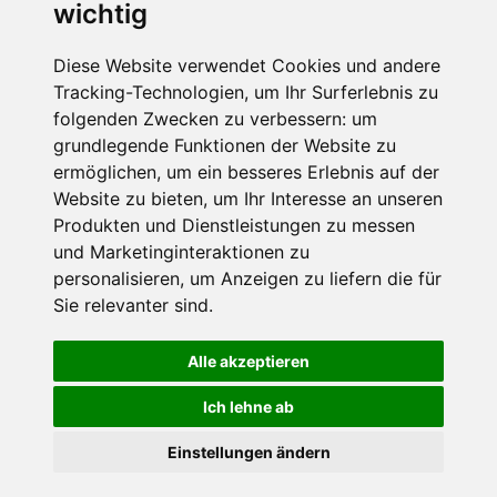
wichtig
werden dürfen. Weitere Informationen und
Widerrufshinweise findest Du in der
Datenschutzerklärung
.
Diese Website verwendet Cookies und andere
Tracking-Technologien, um Ihr Surferlebnis zu
folgenden Zwecken zu verbessern:
um
grundlegende Funktionen der Website zu
Anfrage abschicken
ermöglichen
,
um ein besseres Erlebnis auf der
Website zu bieten
,
um Ihr Interesse an unseren
Diese Seite ist durch reCAPTCHA geschützt und es
Produkten und Dienstleistungen zu messen
gelten die Google
Datenschutzerklärung
und
und Marketinginteraktionen zu
Nutzungsbedingungen
.
personalisieren
,
um Anzeigen zu liefern die für
Sie relevanter sind
.
Alle akzeptieren
Datenschutzbedingungen
Ich lehne ab
Nutzungsbedingungen
Impressum
Kontakt
Einstellungen ändern
Copyright © Schneemenschen GmbH 2026