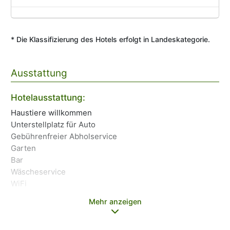
* Die Klassifizierung des Hotels erfolgt in Landeskategorie.
Ausstattung
Ke
Hotelausstattung:
Öf
Haustiere willkommen
Unterstellplatz für Auto
We
Gebührenfreier Abholservice
Garten
Da
Bar
We
Wäscheservice
Sa
WiFi
Mehr anzeigen