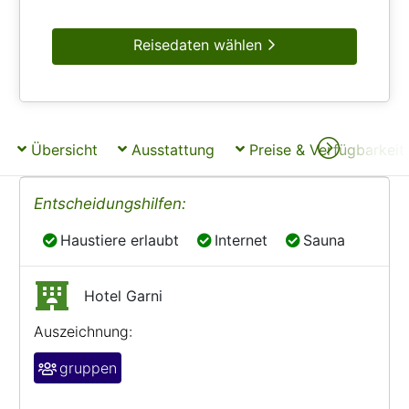
Reisedaten wählen
Übersicht
Ausstattung
Preise & Verfügbarkeit
Entscheidungshilfen:
Haustiere erlaubt
Internet
Sauna
Haustiere erlaubt
Internet
Sauna
Hotel Garni
Auszeichnung:
gruppen