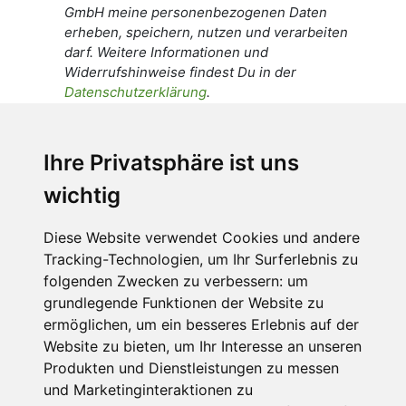
GmbH meine personenbezogenen Daten
erheben, speichern, nutzen und verarbeiten
darf. Weitere Informationen und
Widerrufshinweise findest Du in der
Datenschutzerklärung
.
Ich stimme zu, dass meine
personenbezogenen Daten an den
Ihre Privatsphäre ist uns
Empfänger dieser Nachricht weitergeleitet
wichtig
werden dürfen. Weitere Informationen und
Widerrufshinweise findest Du in der
Datenschutzerklärung
.
Diese Website verwendet Cookies und andere
Tracking-Technologien, um Ihr Surferlebnis zu
folgenden Zwecken zu verbessern:
um
grundlegende Funktionen der Website zu
Anfrage abschicken
ermöglichen
,
um ein besseres Erlebnis auf der
Website zu bieten
,
um Ihr Interesse an unseren
Diese Seite ist durch reCAPTCHA geschützt und es
Produkten und Dienstleistungen zu messen
gelten die Google
Datenschutzerklärung
und
und Marketinginteraktionen zu
Nutzungsbedingungen
.