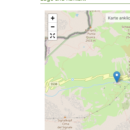
+
Karte ankli
−