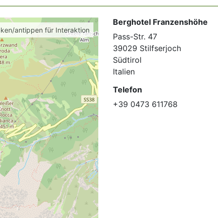
Berghotel Franzenshöhe
cken/antippen für Interaktion
Pass-Str. 47
39029 Stilfserjoch
Südtirol
Italien
Telefon
+39 0473 611768