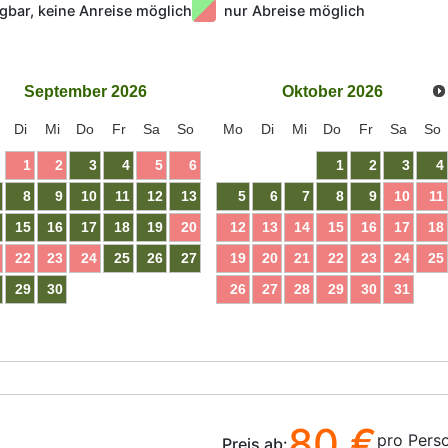
gbar, keine Anreise möglich
nur Abreise möglich
September
2026
Oktober
2026
Di
Mi
Do
Fr
Sa
So
Mo
Di
Mi
Do
Fr
Sa
So
1
2
3
4
5
6
1
2
3
4
8
9
10
11
12
13
5
6
7
8
9
10
11
15
16
17
18
19
20
12
13
14
15
16
17
18
22
23
24
25
26
27
19
20
21
22
23
24
25
29
30
26
27
28
29
30
31
80 €
pro Pers
Preis ab: