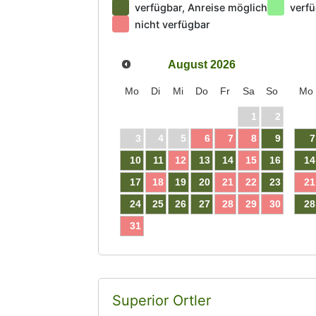
verfügbar, Anreise möglich
verfü
nicht verfügbar
August
2026
Mo
Di
Mi
Do
Fr
Sa
So
Mo
1
2
3
4
5
6
7
8
9
7
10
11
12
13
14
15
16
14
17
18
19
20
21
22
23
21
24
25
26
27
28
29
30
28
31
Superior Ortler