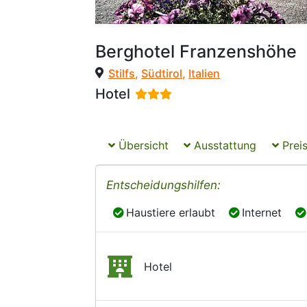
Berghotel Franzenshöhe
Stilfs
,
Südtirol
,
Italien
Hotel
Übersicht
Ausstattung
Preis
Entscheidungshilfen:
Haustiere erlaubt
Internet
Haustiere erlaubt
Internet
Hotel