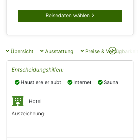
Reisedaten wählen
Übersicht
Ausstattung
Preise & Verfügbarkeit
Entscheidungshilfen:
Haustiere erlaubt
Internet
Sauna
Haustiere erlaubt
Internet
Sauna
Hotel
Auszeichnung: