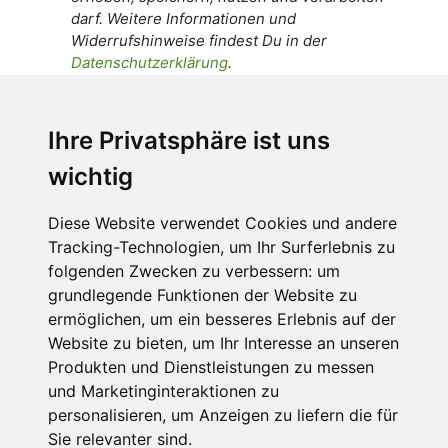
darf. Weitere Informationen und
Widerrufshinweise findest Du in der
Datenschutzerklärung
.
Ich stimme zu, dass meine
personenbezogenen Daten an den
Ihre Privatsphäre ist uns
Empfänger dieser Nachricht weitergeleitet
wichtig
werden dürfen. Weitere Informationen und
Widerrufshinweise findest Du in der
Datenschutzerklärung
.
Diese Website verwendet Cookies und andere
Tracking-Technologien, um Ihr Surferlebnis zu
folgenden Zwecken zu verbessern:
um
grundlegende Funktionen der Website zu
Anfrage abschicken
ermöglichen
,
um ein besseres Erlebnis auf der
Website zu bieten
,
um Ihr Interesse an unseren
Diese Seite ist durch reCAPTCHA geschützt und es
Produkten und Dienstleistungen zu messen
gelten die Google
Datenschutzerklärung
und
und Marketinginteraktionen zu
Nutzungsbedingungen
.
personalisieren
,
um Anzeigen zu liefern die für
Sie relevanter sind
.