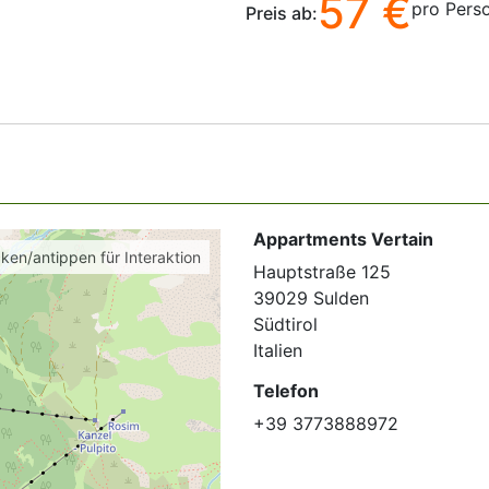
57 €
pro Pers
Preis ab:
Appartments Vertain
cken/antippen für Interaktion
Hauptstraße 125
39029 Sulden
Südtirol
Italien
Telefon
+39 3773888972