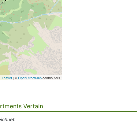
Leaflet
| ©
OpenStreetMap
contributors
rtments Vertain
ichnet.