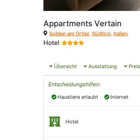
Appartments Vertain
Sulden am Ortler
,
Südtirol
,
Italien
Hotel
Übersicht
Ausstattung
Preis
Entscheidungshilfen:
Haustiere erlaubt
Internet
Haustiere erlaubt
Internet
Hotel