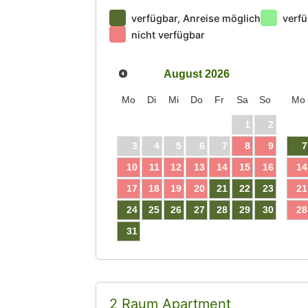
verfügbar, Anreise möglich
verfü
nicht verfügbar
August
2026
Mo
Di
Mi
Do
Fr
Sa
So
Mo
1
2
3
4
5
6
7
8
9
7
10
11
12
13
14
15
16
14
17
18
19
20
21
22
23
21
24
25
26
27
28
29
30
28
31
2 Raum Apartment