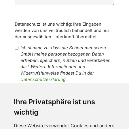
Datenschutz ist uns wichtig: Ihre Eingaben
werden von uns vertraulich behandelt und nur
der ausgewählten Unterkunft übermittelt.
Ich stimme zu, dass die Schneemenschen
GmbH meine personenbezogenen Daten
erheben, speichern, nutzen und verarbeiten
darf. Weitere Informationen und
Widerrufshinweise findest Du in der
Datenschutzerklärung
.
Ich stimme zu, dass meine
personenbezogenen Daten an den
Ihre Privatsphäre ist uns
Empfänger dieser Nachricht weitergeleitet
wichtig
werden dürfen. Weitere Informationen und
Widerrufshinweise findest Du in der
Datenschutzerklärung
.
Diese Website verwendet Cookies und andere