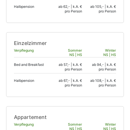
Halbpension
ab 62,- | k.A. €
ab 105,- | k.A. €
pro Person
pro Person
Einzelzimmer
Verpflegung
Sommer
Winter
NS | HS
NS | HS
Bed and Breakfast
ab 57,- | k.A. €
ab 94,- | k.A. €
pro Person
pro Person
Halbpension
ab 67,- | k.A. €
ab 108,- | k.A. €
pro Person
pro Person
Appartement
Verpflegung
Sommer
Winter
NS | HS
NS | HS