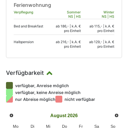
Ferienwohnung
Verpflegung
Sommer
Winter
NS | HS
NS | HS
Bed and Breakfast
ab 186,- | k.A. €
ab 115,- | k.A. €
pro Einheit
pro Einheit
Halbpension
ab 216,- | k.A. €
ab 129,- | k.A. €
pro Einheit
pro Einheit
Verfügbarkeit
verfügbar, Anreise möglich
verfügbar, keine Anreise möglich
nur Abreise möglich
nicht verfügbar
August
2026
Mo
Di
Mi
Do
Fr
Sa
So