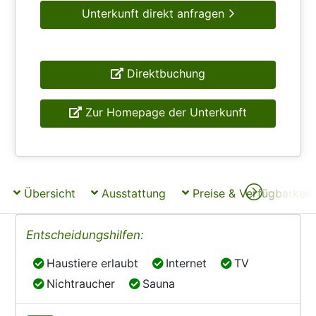
Unterkunft direkt anfragen
Direktbuchung
Zur Homepage der Unterkunft
Übersicht
Ausstattung
Preise & Verfügbarkeit
Entscheidungshilfen:
Haustiere erlaubt
Internet
TV
Haustiere erlaubt
Internet
TV
Nichtraucher
Sauna
Nichtraucher
Sauna