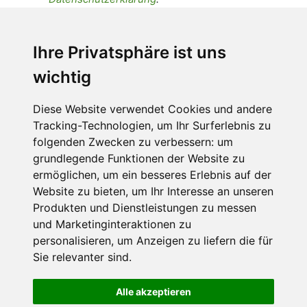
Ich stimme zu, dass meine
personenbezogenen Daten an den
Ihre Privatsphäre ist uns
Empfänger dieser Nachricht weitergeleitet
wichtig
werden dürfen. Weitere Informationen und
Widerrufshinweise findest Du in der
Datenschutzerklärung
.
Diese Website verwendet Cookies und andere
Tracking-Technologien, um Ihr Surferlebnis zu
folgenden Zwecken zu verbessern:
um
grundlegende Funktionen der Website zu
Anfrage abschicken
ermöglichen
,
um ein besseres Erlebnis auf der
Website zu bieten
,
um Ihr Interesse an unseren
Diese Seite ist durch reCAPTCHA geschützt und es
Produkten und Dienstleistungen zu messen
gelten die Google
Datenschutzerklärung
und
und Marketinginteraktionen zu
Nutzungsbedingungen
.
personalisieren
,
um Anzeigen zu liefern die für
Sie relevanter sind
.
Alle akzeptieren
Datenschutzbedingungen