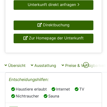
Unterkunft direkt anfragen
Direktbuchung
Zur Homepage der Unterkunft
Übersicht
Ausstattung
Preise & Verfügbarkeit
Entscheidungshilfen:
Haustiere erlaubt
Internet
TV
Haustiere erlaubt
Internet
TV
Nichtraucher
Sauna
Nichtraucher
Sauna