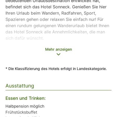
bedeutenden Urlaubsdestination entwickelt hat,
befindet sich das Hotel Sonneck. Genießen Sie hier
Ihren Urlaub beim Wandern, Radfahren, Sport,
Spazieren gehen oder relaxen Sie einfach nur! Für
einen rundum gelungenen Wanderurlaub bietet Ihnen
das Hotel Sonneck alle Annehmlichkeiten, die man
sich dafür wünscht.
Mehr anzeigen
Gemütlich und komfortabel
Zur Ausstattung der komfortablen Zimmer gehören
Bad oder Dusche/WC, Haarföhn, Kabel-TV, Telefon
* Die Klassifizierung des Hotels erfolgt in Landeskategorie.
und Safe. Die herrliche Aussicht auf die Schladminger
Tauern oder auf das imposante Dachsteinmassiv
können Sie vom Balkon genießen.
Ausstattung
Ein reichhaltiges Frühstücksbuffet serviert man Ihnen
morgens im Restaurant. Beim 4-Gang Menü am
Essen und Trinken:
Al
Abend verwöhnt man Sie abends mit heimischen und
Halbpension möglich
Ki
internationalen Speisen.
Frühstücksbuffet
Ki