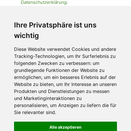
Datenschutzerklärung
.
Ich stimme zu, dass meine
personenbezogenen Daten an den
Ihre Privatsphäre ist uns
Empfänger dieser Nachricht weitergeleitet
wichtig
werden dürfen. Weitere Informationen und
Widerrufshinweise findest Du in der
Datenschutzerklärung
.
Diese Website verwendet Cookies und andere
Tracking-Technologien, um Ihr Surferlebnis zu
folgenden Zwecken zu verbessern:
um
grundlegende Funktionen der Website zu
Anfrage abschicken
ermöglichen
,
um ein besseres Erlebnis auf der
Website zu bieten
,
um Ihr Interesse an unseren
Diese Seite ist durch reCAPTCHA geschützt und es
Produkten und Dienstleistungen zu messen
gelten die Google
Datenschutzerklärung
und
und Marketinginteraktionen zu
Nutzungsbedingungen
.
personalisieren
,
um Anzeigen zu liefern die für
Sie relevanter sind
.
Alle akzeptieren
Datenschutzbedingungen