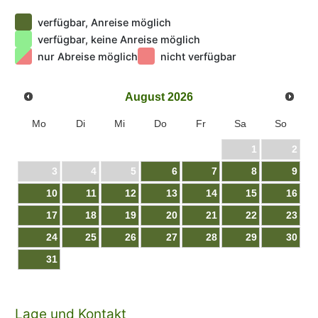
und Schwimmen. Das Allgäu bietet viele
verfügbar, Anreise möglich
Möglichkeiten. Wer es sportlicher mag, dem winken
verfügbar, keine Anreise möglich
tolle Sommertage bei einer Schlauchboottour auf der
nur Abreise möglich
nicht verfügbar
Iller oder im Klettersteig. Entdecken Sie das Allgäu!
August
2026
Mo
Di
Mi
Do
Fr
Sa
So
1
2
3
4
5
6
7
8
9
10
11
12
13
14
15
16
17
18
19
20
21
22
23
24
25
26
27
28
29
30
31
Lage und Kontakt