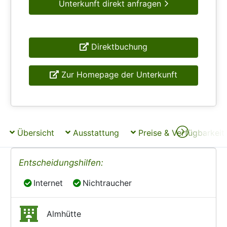
Unterkunft direkt anfragen
Direktbuchung
Zur Homepage der Unterkunft
Übersicht
Ausstattung
Preise & Verfügbarkeit
Entscheidungshilfen:
Internet
Nichtraucher
Internet
Nichtraucher
Almhütte