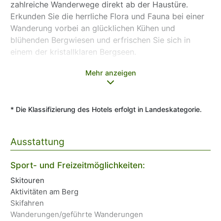
zahlreiche Wanderwege direkt ab der Haustüre.
Erkunden Sie die herrliche Flora und Fauna bei einer
Wanderung vorbei an glücklichen Kühen und
blühenden Bergwiesen und erfrischen Sie sich in
einem der kristallklaren Bergseen.
Mehr anzeigen
Echte Hüttenromantik - 14 urige Hüttenzimmer
Die Wannenkopfhütte ist eine urige, im typischen
Allgäuer Stil ausgestattete Berghütte. Sie befindet
* Die Klassifizierung des Hotels erfolgt in Landeskategorie.
sich in traumhaft schöner Südhanglage mit einer
herrlichen Aussicht auf die Gipfel der Allgäuer Alpen.
Die Hütte befindet sich in idyllischer Alleinlage, liegt
Ausstattung
aber trotzdem nicht "hinterm Mond" - mit dem Bus
oder PKW gelangen Sie in ca. 5 Minuten nach
Te
Sport- und Freizeitmöglichkeiten:
Grasgehren, bis nach Fischen oder Oberstdorf
Sn
Skitouren
benötigen Sie ungefähr 20 Minuten Fahrzeit. Die 14
La
Aktivitäten am Berg
urigen Hüttenzimmer sind klein und einfach, aber
Ro
Skifahren
No
überaus gemütlich ausgestattet und versprühen
Wanderungen/geführte Wanderungen
Li