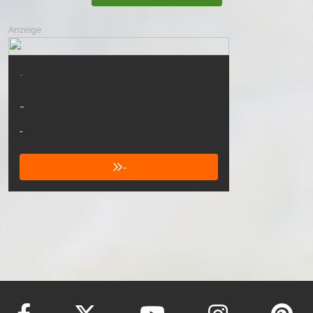
Anzeige
-
-
-
-