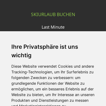
SKIURLAUB BUCHEN
Last Minute
An der Piste
Wellness
Ihre Privatsphäre ist uns
wichtig
SCHNEEHÖHEN SKI APP
Diese Website verwendet Cookies und andere
Tracking-Technologien, um Ihr Surferlebnis zu
Die Schneehoehen Ski APP für iOS und Android - Ein
folgenden Zwecken zu verbessern:
um
Muss für alle Wintersportler und Schneefreaks!
grundlegende Funktionen der Website zu
ermöglichen
,
um ein besseres Erlebnis auf der
Website zu bieten
,
um Ihr Interesse an unseren
Produkten und Dienstleistungen zu messen