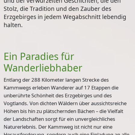
und tief verwurzelten Geschichten, die den
Stolz, die Tradition und den Zauber des
Erzgebirges in jedem Wegabschnitt lebendig
halten.
Ein Paradies für
Wanderliebhaber
Entlang der
288 Kilometer langen Strecke des
Kammwegs
erleben Wanderer auf
17 Etappen
die
unberührte Schönheit des Erzgebirges und des
Vogtlands. Von dichten Wäldern über aussichtsreiche
Höhen bis hin zu plätschernden Bächen – die Vielfalt
der Landschaften sorgt für ein unvergleichliches
Naturerlebnis. Der Kammweg ist nicht nur eine
Herausforderung, sondern auch eine Einladung an alle