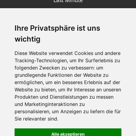
Last Minute
Ihre Privatsphäre ist uns
SCHNEEHÖHEN SKI APP
wichtig
Die Schneehoehen Ski APP für iOS und Android - Ein
Muss für alle Wintersportler und Schneefreaks!
Diese Website verwendet Cookies und andere
Tracking-Technologien, um Ihr Surferlebnis zu
folgenden Zwecken zu verbessern:
um
grundlegende Funktionen der Website zu
ermöglichen
,
um ein besseres Erlebnis auf der
Website zu bieten
,
um Ihr Interesse an unseren
Produkten und Dienstleistungen zu messen
und Marketinginteraktionen zu
personalisieren
,
um Anzeigen zu liefern die für
Impressum
Datenschutz
Sie relevanter sind
.
Nutzungsbedingungen
Kontakt
Partner
Portale
FAQ
Newsletter
Mediadaten
Alle akzeptieren