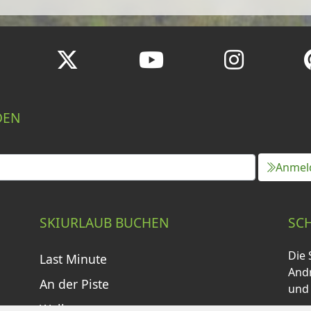
DEN
Anmel
SKIURLAUB BUCHEN
SC
Die 
Last Minute
Andr
An der Piste
und
Wellness