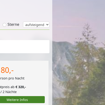
Sterne
 80,-
erson pro Nacht
tpreis ab
€ 320,-
./ 2 Nächte
Weitere Infos