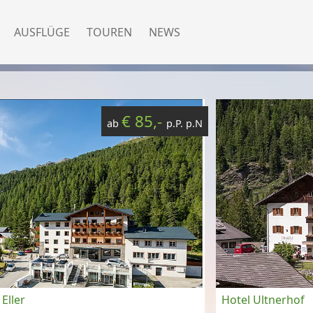
AUSFLÜGE
TOUREN
NEWS
€ 85,-
ab
p.P. p.N
 Eller
Hotel Ultnerhof