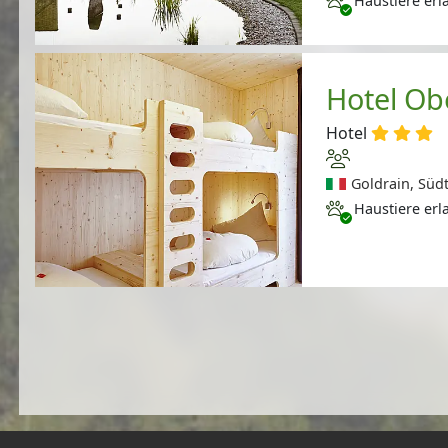
Haustiere erl
Hotel O
Hotel
Goldrain, Südti
Haustiere erlaubt
Haustiere erl