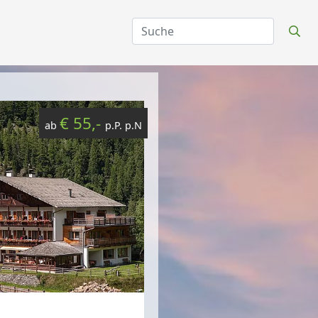
€ 55,-
ab
p.P. p.N