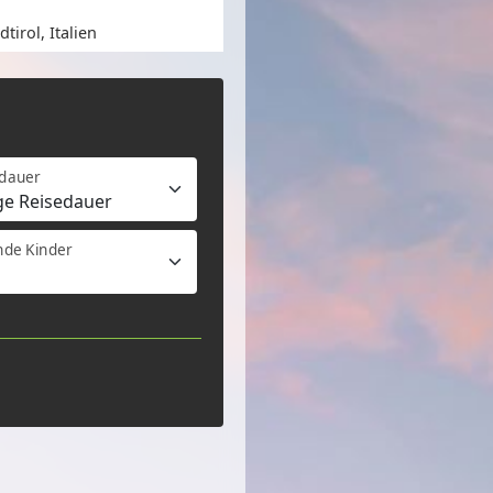
dtirol, Italien
edauer
nde Kinder