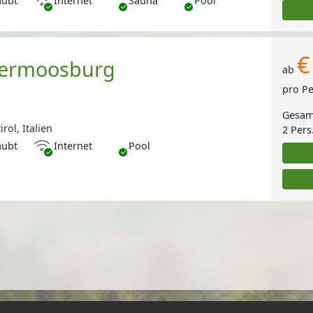
aubt
Internet
Sauna
Pool
€
bermoosburg
ab
pro P
Gesam
rol, Italien
2 Pers
Internet
aubt
Internet
Pool