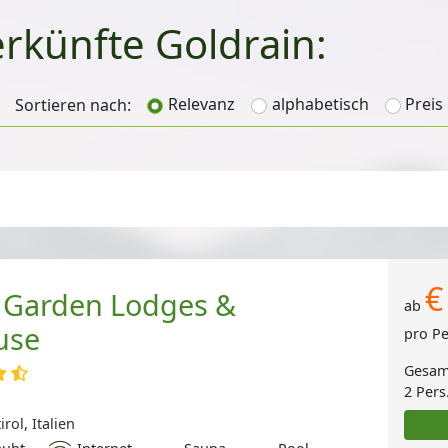
terkünfte
Relevanz
alphabetisch
Preis
Sortieren nach:
€
 Garden Lodges &
ab
use
pro P
Gesam
2 Pers
rol, Italien
Internet