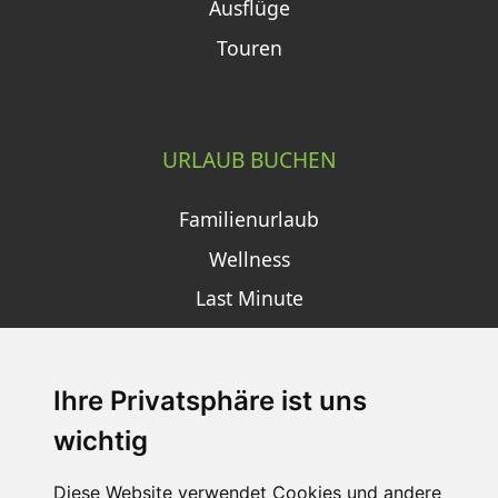
Ausflüge
Touren
URLAUB BUCHEN
Familienurlaub
Wellness
Last Minute
Ihre Privatsphäre ist uns
SCHNEEHÖHEN SKI APP
wichtig
Die Schneehoehen Ski APP für iOS und Android - Ein
Muss für alle Wintersportler und Schneefreaks!
Diese Website verwendet Cookies und andere