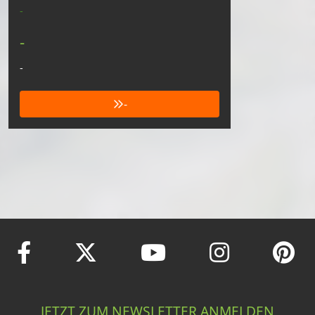
-
-
-
-
JETZT ZUM NEWSLETTER ANMELDEN