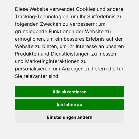
ENTDECKE DIE BERGE
Diese Website verwendet Cookies und andere
Tracking-Technologien, um Ihr Surferlebnis zu
Reiseführer
folgenden Zwecken zu verbessern:
um
Ausflüge
grundlegende Funktionen der Website zu
ermöglichen
,
um ein besseres Erlebnis auf der
Touren
Website zu bieten
,
um Ihr Interesse an unseren
Produkten und Dienstleistungen zu messen
und Marketinginteraktionen zu
personalisieren
,
um Anzeigen zu liefern die für
URLAUB BUCHEN
Sie relevanter sind
.
Familienurlaub
Alle akzeptieren
Wellness
Ich lehne ab
Last Minute
×
Einstellungen ändern
Goldener Herbst in den Alpen
- Angebote vergleichen
& die Natur genießen!
Jetzt Angebote entdecken!