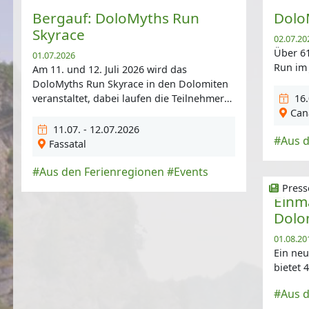
Bergauf: DoloMyths Run
Dolo
Skyrace
02.07.20
Über 61
01.07.2026
Run im 
Am 11. und 12. Juli 2026 wird das
DoloMyths Run Skyrace in den Dolomiten
veranstaltet, dabei laufen die Teilnehmer
16.
bis auf eine Höhe von 3.152 m.
Can
11.07. - 12.07.2026
#Aus d
Fassatal
#Aus den Ferienregionen
#Events
Press
Einm
Dolo
01.08.20
Ein neu
bietet 
#Aus d