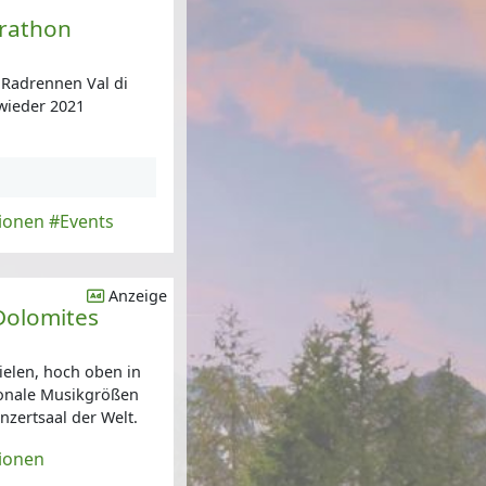
arathon
 Radrennen Val di
wieder 2021
ionen
#Events
Anzeige
Dolomites
ielen, hoch oben in
ionale Musikgrößen
zertsaal der Welt.
ionen