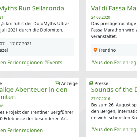
Myths Run Sellaronda
Val di Fassa M
21
24.08.2020
,5 km führt der DoloMyths Ultra-
Das prestigeträchtige
Juli 2021 durch die Dolomiten.
Fassa Marathon wird 
veranstaltet.
07. - 17.07.2021
azei
Trentino
en Ferienregionen
#Events
#Aus den Ferienreg
e
Anzeige
Presse
alige Abenteuer in den
Sounds of the 
miten
27.07.2016
Bis zum 26. August sp
16
den Bergen, internat
es Projekt der Trentiner Bergführer
im wohl schönsten Kon
40 Erlebnisse der besonderen Art.
#Aus den Ferienreg
en Ferienregionen