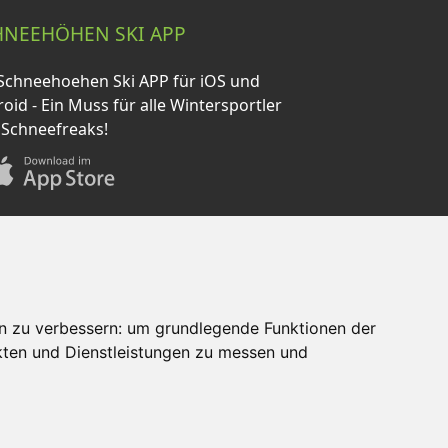
HNEEHÖHEN SKI APP
Schneehoehen Ski APP für iOS und
oid - Ein Muss für alle Wintersportler
 Schneefreaks!
n zu verbessern:
um grundlegende Funktionen der
AQ
Newsletter
Mediadaten
kten und Dienstleistungen zu messen und