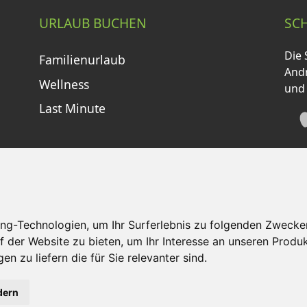
URLAUB BUCHEN
SC
Die 
Familienurlaub
Andr
Wellness
und
Last Minute
ng-Technologien, um Ihr Surferlebnis zu folgenden Zwecke
tzungsbedingungen
Kontakt
Partner
Portale
F
f der Website zu bieten
,
um Ihr Interesse an unseren Produ
en zu liefern die für Sie relevanter sind
.
©
2026 Schneemenschen GmbH
dern