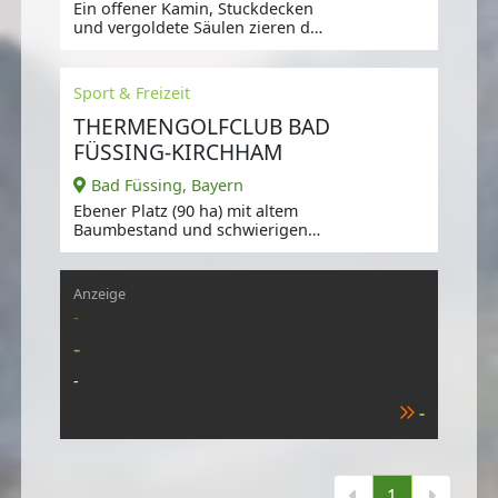
Ein offener Kamin, Stuckdecken
und vergoldete Säulen zieren das
Restaurant des Luxus-Hotels.
Sport & Freizeit
THERMENGOLFCLUB BAD
FÜSSING-KIRCHHAM
Bad Füssing, Bayern
Ebener Platz (90 ha) mit altem
Baumbestand und schwierigen
Wasserhindernissen an den
hinteren
Anzeige
-
-
-
-
1