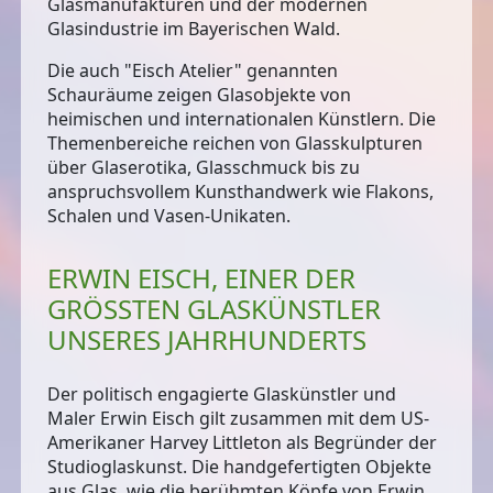
Glasmanufakturen und der modernen
Glasindustrie im Bayerischen Wald.
Die auch "Eisch Atelier" genannten
Schauräume zeigen Glasobjekte von
heimischen und internationalen Künstlern. Die
Themenbereiche reichen von Glasskulpturen
über Glaserotika, Glasschmuck bis zu
anspruchsvollem Kunsthandwerk wie Flakons,
Schalen und Vasen-Unikaten.
ERWIN EISCH, EINER DER
GRÖSSTEN GLASKÜNSTLER U
NSERES JAHRHUNDERTS
Der politisch engagierte Glaskünstler und
Maler Erwin Eisch gilt zusammen mit dem US-
Amerikaner Harvey Littleton als
Begründer der
Studioglaskunst
. Die handgefertigten Objekte
aus Glas, wie die berühmten Köpfe von Erwin