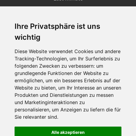
Ihre Privatsphäre ist uns
SCHNEEHÖHEN SKI APP
wichtig
Die Schneehoehen Ski APP für iOS und Android - Ein
Muss für alle Wintersportler und Schneefreaks!
Diese Website verwendet Cookies und andere
Tracking-Technologien, um Ihr Surferlebnis zu
folgenden Zwecken zu verbessern:
um
grundlegende Funktionen der Website zu
ermöglichen
,
um ein besseres Erlebnis auf der
Website zu bieten
,
um Ihr Interesse an unseren
Produkten und Dienstleistungen zu messen
und Marketinginteraktionen zu
personalisieren
,
um Anzeigen zu liefern die für
Impressum
Datenschutz
Sie relevanter sind
.
Nutzungsbedingungen
Kontakt
Partner
Portale
FAQ
Newsletter
Mediadaten
Alle akzeptieren