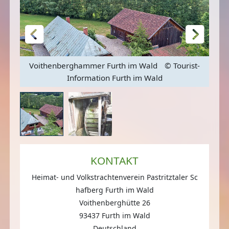
t-
Voithenberghammer Furth im Wald
© Tourist-
W
Information Furth im Wald
KONTAKT
Heimat- und Volkstrachtenverein Pastritztaler Sc
hafberg Furth im Wald
Voithenberghütte 26
93437 Furth im Wald
Deutschland