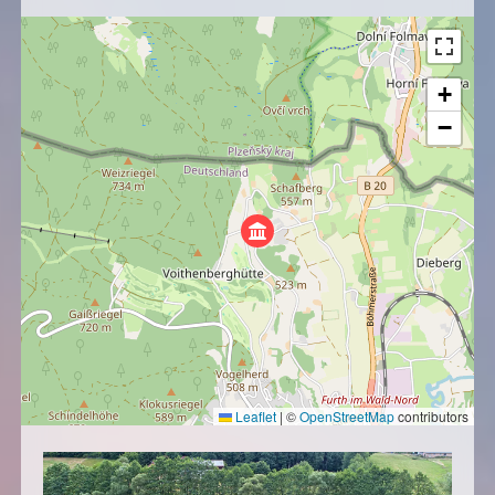
+
−
Leaflet
|
©
OpenStreetMap
contributors