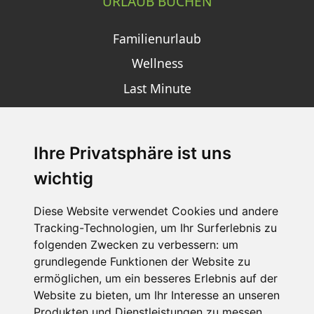
URLAUB BUCHEN
Familienurlaub
Wellness
Last Minute
Ihre Privatsphäre ist uns
SCHNEEHÖHEN SKI APP
wichtig
Die Schneehoehen Ski APP für iOS und Android - Ein
Muss für alle Wintersportler und Schneefreaks!
Diese Website verwendet Cookies und andere
Tracking-Technologien, um Ihr Surferlebnis zu
folgenden Zwecken zu verbessern:
um
grundlegende Funktionen der Website zu
ermöglichen
,
um ein besseres Erlebnis auf der
Website zu bieten
,
um Ihr Interesse an unseren
Produkten und Dienstleistungen zu messen