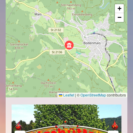
+
−
Leaflet
|
©
OpenStreetMap
contributors