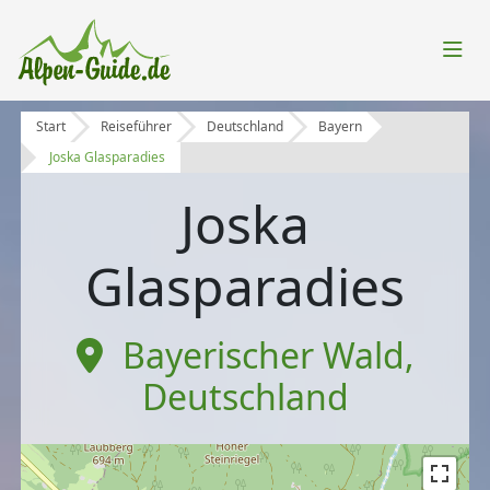
Start
Reiseführer
Deutschland
Bayern
Joska Glasparadies
Joska
Glasparadies
Bayerischer Wald
,
Deutschland