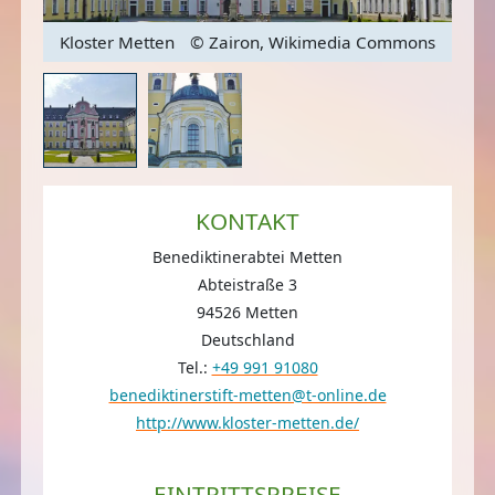
dia
Kl
Kloster Metten
© Zairon, Wikimedia Commons
KONTAKT
Benediktinerabtei Metten
Abteistraße 3
94526 Metten
Deutschland
Tel.:
+49 991 91080
benediktinerstift-metten@t-online.de
http://www.kloster-metten.de/
EINTRITTSPREISE