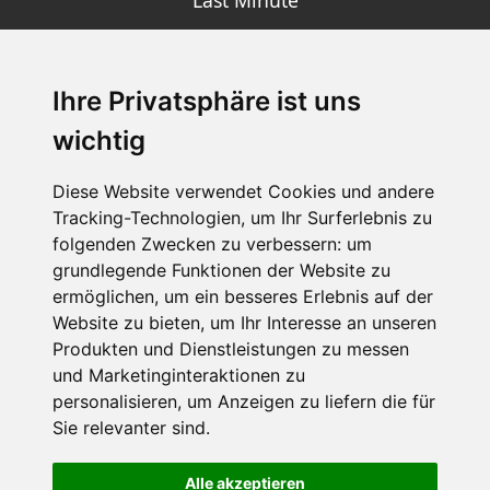
Ihre Privatsphäre ist uns
SCHNEEHÖHEN SKI APP
wichtig
Die Schneehoehen Ski APP für iOS und Android - Ein
Muss für alle Wintersportler und Schneefreaks!
Diese Website verwendet Cookies und andere
Tracking-Technologien, um Ihr Surferlebnis zu
folgenden Zwecken zu verbessern:
um
grundlegende Funktionen der Website zu
ermöglichen
,
um ein besseres Erlebnis auf der
Website zu bieten
,
um Ihr Interesse an unseren
Produkten und Dienstleistungen zu messen
und Marketinginteraktionen zu
personalisieren
,
um Anzeigen zu liefern die für
Impressum
Datenschutz
Sie relevanter sind
.
Nutzungsbedingungen
Kontakt
Partner
Portale
FAQ
Newsletter
Mediadaten
Alle akzeptieren