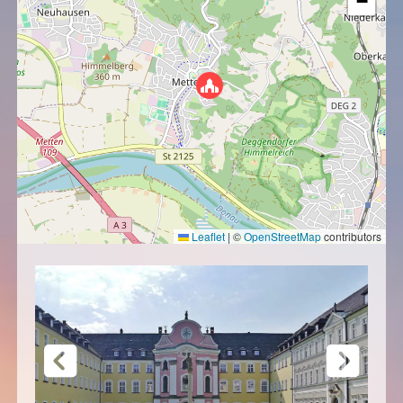
−
Leaflet
|
©
OpenStreetMap
contributors