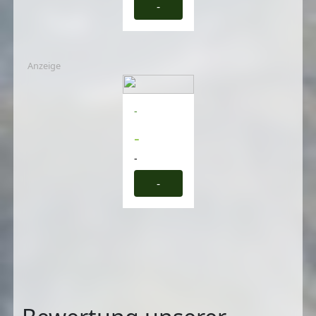
-
Anzeige
-
-
-
-