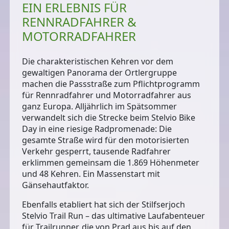
EIN ERLEBNIS FÜR
RENNRADFAHRER &
MOTORRADFAHRER
Die charakteristischen Kehren vor dem
gewaltigen Panorama der Ortlergruppe
machen die Passstraße zum Pflichtprogramm
für Rennradfahrer und Motorradfahrer aus
ganz Europa. Alljährlich im Spätsommer
verwandelt sich die Strecke beim Stelvio Bike
Day in eine riesige Radpromenade: Die
gesamte Straße wird für den motorisierten
Verkehr gesperrt, tausende Radfahrer
erklimmen gemeinsam die 1.869 Höhenmeter
und 48 Kehren. Ein Massenstart mit
Gänsehautfaktor.
Ebenfalls etabliert hat sich der Stilfserjoch
Stelvio Trail Run – das ultimative Laufabenteuer
für Trailrunner, die von Prad aus bis auf den