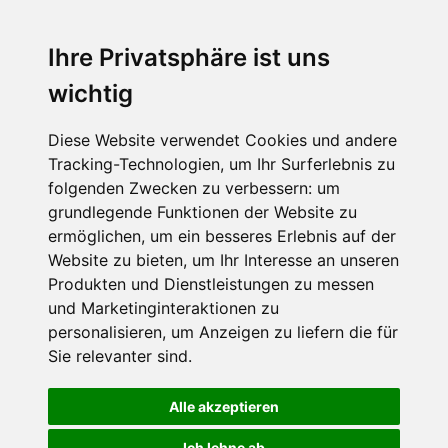
Ihre Privatsphäre ist uns
SCHNEEHÖHEN SKI APP
wichtig
Die Schneehoehen Ski APP für iOS und Android - Ein
Muss für alle Wintersportler und Schneefreaks!
Diese Website verwendet Cookies und andere
Tracking-Technologien, um Ihr Surferlebnis zu
folgenden Zwecken zu verbessern:
um
grundlegende Funktionen der Website zu
ermöglichen
,
um ein besseres Erlebnis auf der
Website zu bieten
,
um Ihr Interesse an unseren
Produkten und Dienstleistungen zu messen
und Marketinginteraktionen zu
personalisieren
,
um Anzeigen zu liefern die für
Impressum
Datenschutz
Sie relevanter sind
.
Nutzungsbedingungen
Kontakt
Partner
Portale
FAQ
Newsletter
Mediadaten
Alle akzeptieren
©
2026 Schneemenschen GmbH
Ich lehne ab