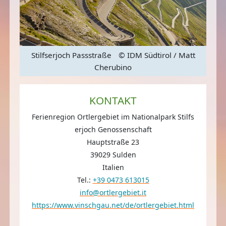
att
Stilfserjoch Passstraße
© IDM Südtirol / Matt
St
Cherubino
KONTAKT
Ferienregion Ortlergebiet im Nationalpark Stilfs
erjoch Genossenschaft
Hauptstraße 23
39029 Sulden
Italien
Tel.:
+39 0473 613015
info@ortlergebiet.it
https://www.vinschgau.net/de/ortlergebiet.html