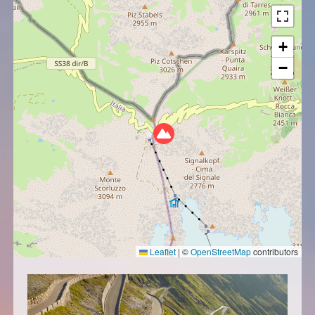
+
−
Leaflet
|
©
OpenStreetMap
contributors