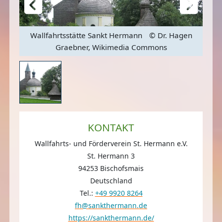
gen
Wallfahrtsstätte Sankt Hermann
© Dr. Hagen
Wa
Graebner, Wikimedia Commons
KONTAKT
Wallfahrts- und Förderverein St. Hermann e.V.
St. Hermann 3
94253 Bischofsmais
Deutschland
Tel.:
+49 9920 8264
fh@sankthermann.de
https://sankthermann.de/