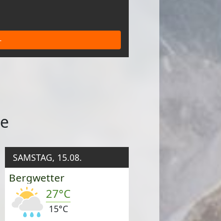
-
de
SAMSTAG, 15.08.
Bergwetter
27°C
15°C