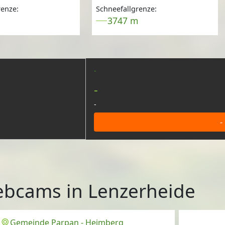
renze:
Schneefallgrenze:
m
3747 m
-
-
-
-
bcams in Lenzerheide
Gemeinde Parpan - Heimberg