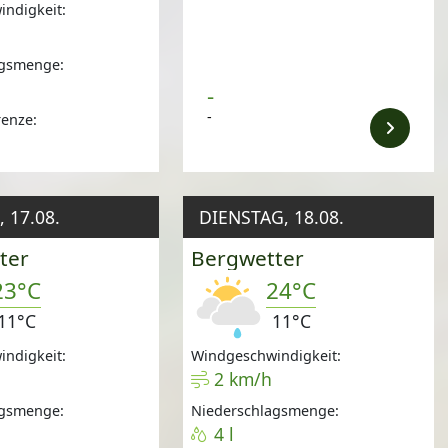
ndigkeit:
agsmenge:
-
-
renze:
m
 17.08.
DIENSTAG, 18.08.
ter
Bergwetter
23°C
24°C
11°C
11°C
ndigkeit:
Windgeschwindigkeit:
2 km/h
agsmenge:
Niederschlagsmenge:
4 l