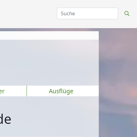
er
Ausflüge
de