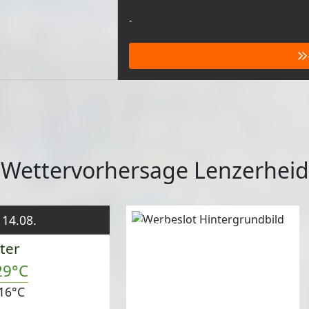
-
 Wettervorhersage Lenzerhei
 14.08.
Anzeige
ter
29°C
16°C