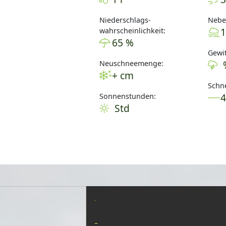
Niederschlags-
Nebel
1
wahrscheinlichkeit:
65 %
Gewit
Neuschneemenge:
+ cm
Schne
Sonnenstunden:
Std
-
-