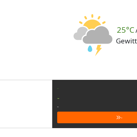
25°C
Gewitt
-
-
-
-