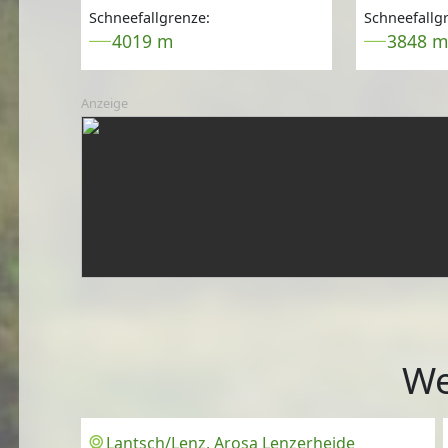
Schneefallgrenze:
Schneefallg
4019 m
3848 
Anzeige
We
Lantsch/Lenz, Arosa Lenzerheide