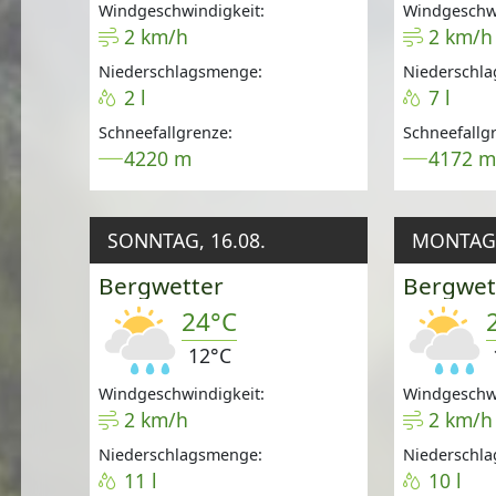
Windgeschwindigkeit:
Windgeschwi
2 km/h
2 km/h
Niederschlagsmenge:
Niederschl
2 l
7 l
Schneefallgrenze:
Schneefallg
4220 m
4172 
SONNTAG, 16.08.
MONTAG,
Bergwetter
Bergwet
24°C
12°C
Windgeschwindigkeit:
Windgeschwi
2 km/h
2 km/h
Niederschlagsmenge:
Niederschl
11 l
10 l