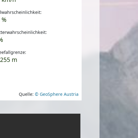
wahrscheinlichkeit:
 %
terwahrscheinlichkeit:
%
efallgrenze:
4255 m
Quelle:
© GeoSphere Austria