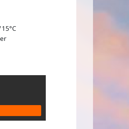
/
15°C
er