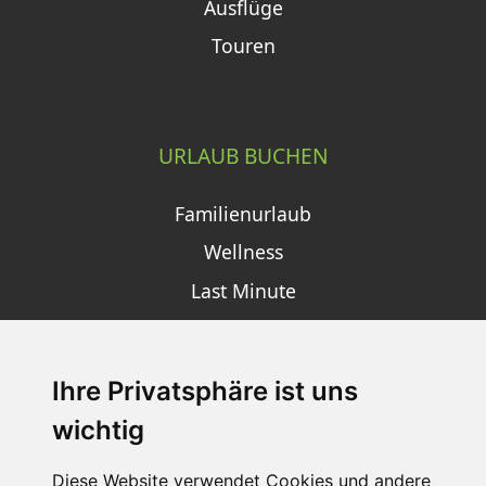
Ausflüge
Touren
URLAUB BUCHEN
Familienurlaub
Wellness
Last Minute
Ihre Privatsphäre ist uns
SCHNEEHÖHEN SKI APP
wichtig
Die Schneehoehen Ski APP für iOS und Android - Ein
Muss für alle Wintersportler und Schneefreaks!
Diese Website verwendet Cookies und andere