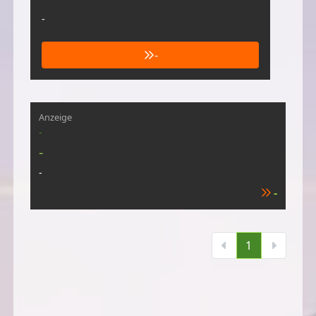
-
-
Anzeige
-
-
-
-
1