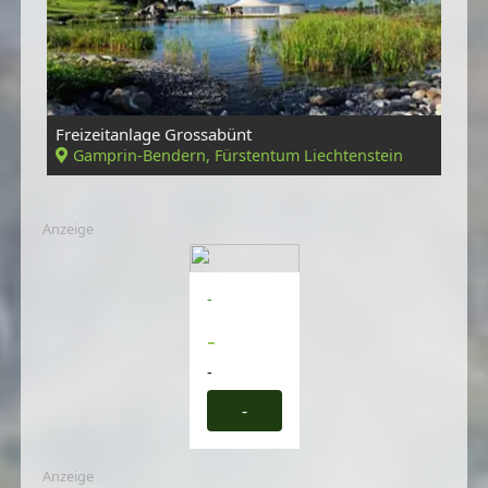
Freizeitanlage Grossabünt
Gamprin-Bendern, Fürstentum Liechtenstein
Anzeige
-
-
-
-
Anzeige