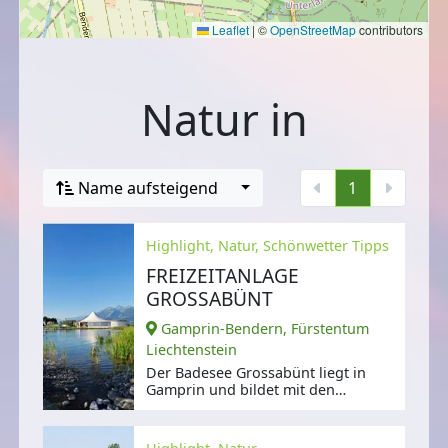
Leaflet
|
©
OpenStreetMap
contributors
Natur in
Name aufsteigend
1
Highlight, Natur, Schönwetter Tipps
FREIZEITANLAGE
GROSSABÜNT
Gamprin-Bendern, Fürstentum
Liechtenstein
Der Badesee Grossabünt liegt in
Gamprin und bildet mit den
Anlagen und Attraktionen am Ufer
eine