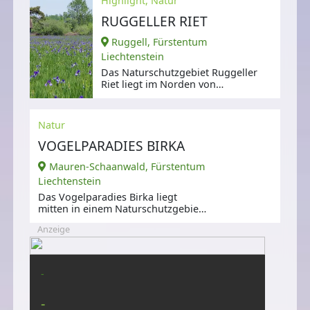
Highlight, Natur
RUGGELLER RIET
Ruggell, Fürstentum
Liechtenstein
Das Naturschutzgebiet Ruggeller
Riet liegt im Norden von
Liechtenstein und ist Lebensraum
für viele
Natur
VOGELPARADIES BIRKA
Mauren-Schaanwald, Fürstentum
Liechtenstein
Das Vogelparadies Birka liegt
mitten in einem Naturschutzgebiet
zwischen den Orten Mauren und
Anzeige
-
-