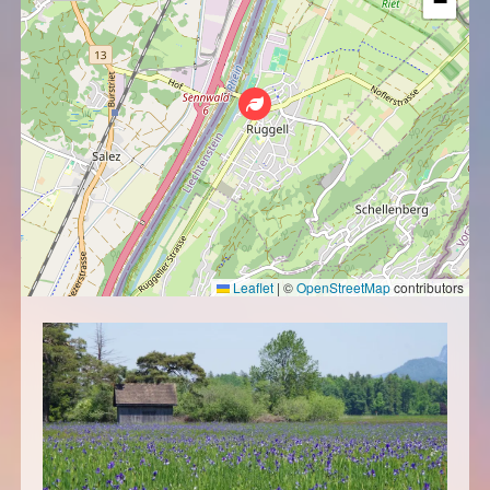
−
Leaflet
|
©
OpenStreetMap
contributors