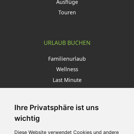
Ausflüge
Touren
URLAUB BUCHEN
Familienurlaub
Wellness
Last Minute
Ihre Privatsphäre ist uns
SCHNEEHÖHEN SKI APP
wichtig
Die Schneehoehen Ski APP für iOS und Android - Ein
Muss für alle Wintersportler und Schneefreaks!
Diese Website verwendet Cookies und andere