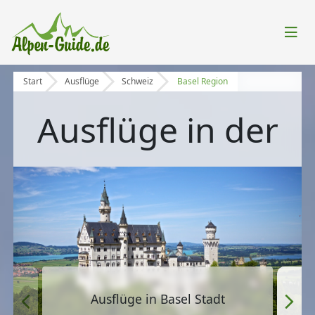
Start
Ausflüge
Schweiz
Basel Region
Ausflüge in der
Ausflüge im Baselland