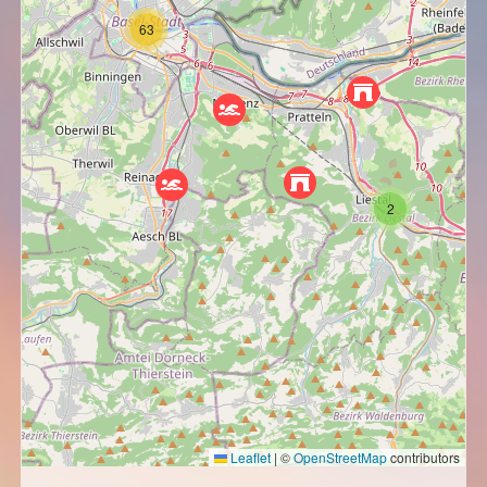
63
2
Leaflet
|
©
OpenStreetMap
contributors