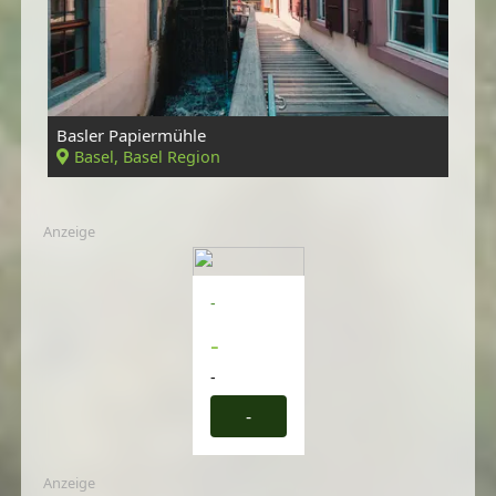
Basler Papiermühle
Basel, Basel Region
Anzeige
-
-
-
-
Anzeige