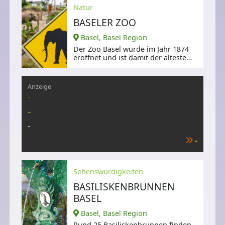
Natur
BASELER ZOO
Basel, Basel Region
Der Zoo Basel wurde im Jahr 1874
eröffnet und ist damit der älteste
Tierpark der Schweiz,
Anzeige
-
-
-
-
Sehenswürdigkeiten
BASILISKENBRUNNEN
BASEL
Basel, Basel Region
Rund 25 Basiliskenbrunnen finden