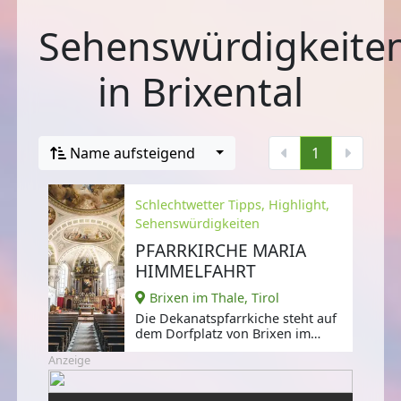
Sehenswürdigkeite
in Brixental
Name aufsteigend
1
Schlechtwetter Tipps, Highlight,
Sehenswürdigkeiten
PFARRKIRCHE MARIA
HIMMELFAHRT
Brixen im Thale, Tirol
Die Dekanatspfarrkiche steht auf
dem Dorfplatz von Brixen im
Thale und ist Maria Himmelfahrt
Anzeige
und