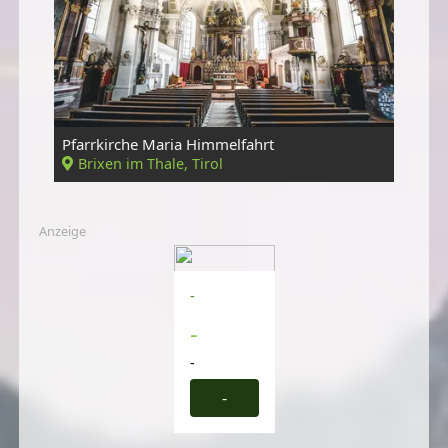
Pfarrkirche Maria Himmelfahrt
Brixen im Thale, Tirol
Anzeige
-
-
-
-