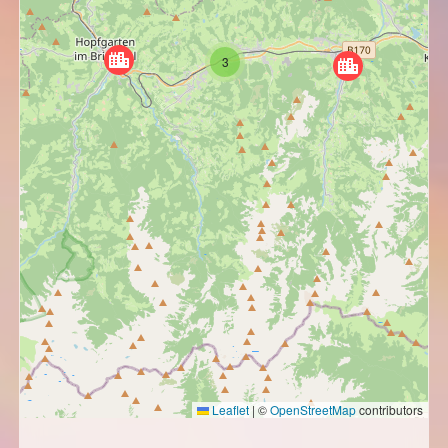
3
Leaflet
|
©
OpenStreetMap
contributors