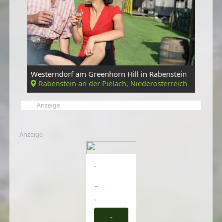
Westerndorf am Greenhorn Hill in Rabenstein
Rabenstein an der Pielach, Niederösterreich
Anzeige
Anzeige
-
-
-
-