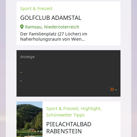
Badevergnügen ein.
Sport & Freizeit
GOLFCLUB ADAMSTAL
Ramsau, Niederösterreich
Der Familienplatz (27 Löcher) im
Naherholungsraum von Wien
wird von altem Baumbestand
umrahmt.
Anzeige
-
-
-
-
Sport & Freizeit, Highlight,
Schönwetter Tipps
PIELACHTALBAD
RABENSTEIN