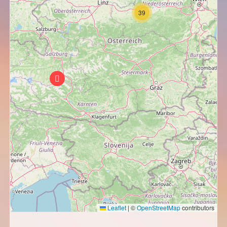
39
Leaflet
|
©
OpenStreetMap
contributors