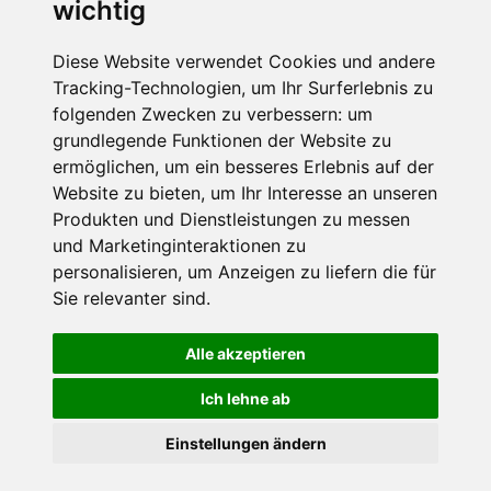
wichtig
Die Schneehoehen Ski APP für iOS und Android - Ein
Muss für alle Wintersportler und Schneefreaks!
Diese Website verwendet Cookies und andere
Tracking-Technologien, um Ihr Surferlebnis zu
folgenden Zwecken zu verbessern:
um
grundlegende Funktionen der Website zu
ermöglichen
,
um ein besseres Erlebnis auf der
Website zu bieten
,
um Ihr Interesse an unseren
Produkten und Dienstleistungen zu messen
und Marketinginteraktionen zu
personalisieren
,
um Anzeigen zu liefern die für
Impressum
Datenschutz
Sie relevanter sind
.
Nutzungsbedingungen
Kontakt
Partner
Portale
FAQ
Newsletter
Mediadaten
Alle akzeptieren
©
2026 Schneemenschen GmbH
Ich lehne ab
×
Einstellungen ändern
Goldener Herbst in den Alpen
- Angebote vergleichen
& die Natur genießen!
Jetzt Angebote entdecken!