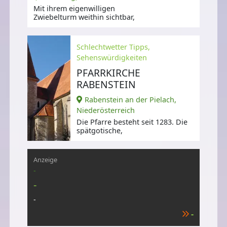
Mit ihrem eigenwilligen
Zwiebelturm weithin sichtbar,
Schlechtwetter Tipps,
Sehenswürdigkeiten
PFARRKIRCHE
RABENSTEIN
Rabenstein an der Pielach,
Niederösterreich
Die Pfarre besteht seit 1283. Die
spätgotische,
Anzeige
-
-
-
-