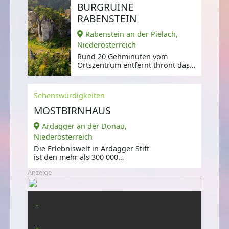
BURGRUINE
RABENSTEIN
Rabenstein an der Pielach,
Niederösterreich
Rund 20 Gehminuten vom
Ortszentrum entfernt thront das
Rabensteiner Wahrzeichen auf
einem
Sehenswürdigkeiten
MOSTBIRNHAUS
Ardagger an der Donau,
Niederösterreich
Die Erlebniswelt in Ardagger Stift
ist den mehr als 300 000
Birnbäumen des Mostviertels
Anzeige
gewidmet.
-
-