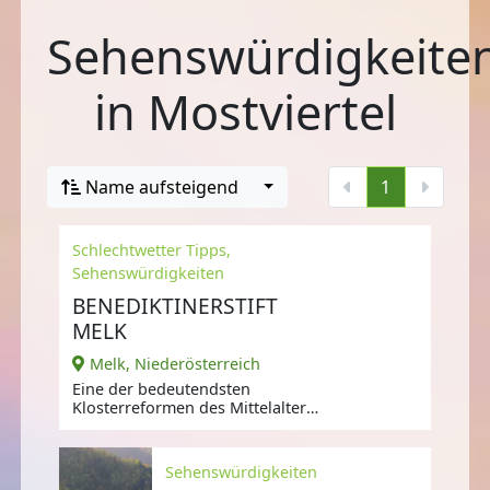
Sehenswürdigkeite
in Mostviertel
Name aufsteigend
1
Schlechtwetter Tipps,
Sehenswürdigkeiten
BENEDIKTINERSTIFT
MELK
Melk, Niederösterreich
Eine der bedeutendsten
Klosterreformen des Mittelalters
hatte hier ihren Ursprung: Die
Melker
Sehenswürdigkeiten