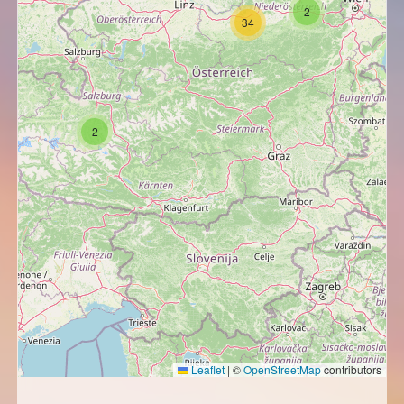
2
34
2
Leaflet
|
©
OpenStreetMap
contributors