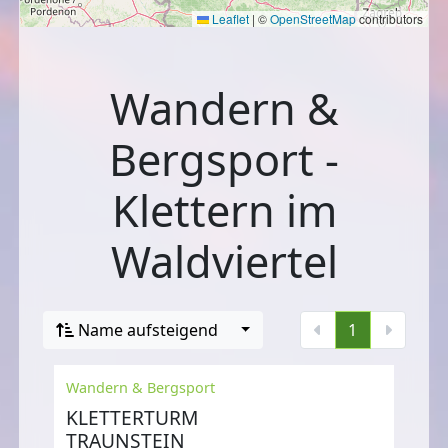
Leaflet
|
©
OpenStreetMap
contributors
Wandern &
Bergsport -
Klettern im
Waldviertel
Name aufsteigend
1
Wandern & Bergsport
KLETTERTURM
TRAUNSTEIN