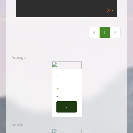
-
-
1
Anzeige
-
-
-
-
Anzeige