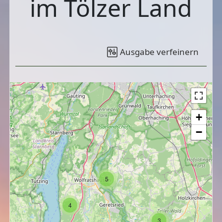
im Tölzer Land
Ausgabe verfeinern
+
−
5
4
3