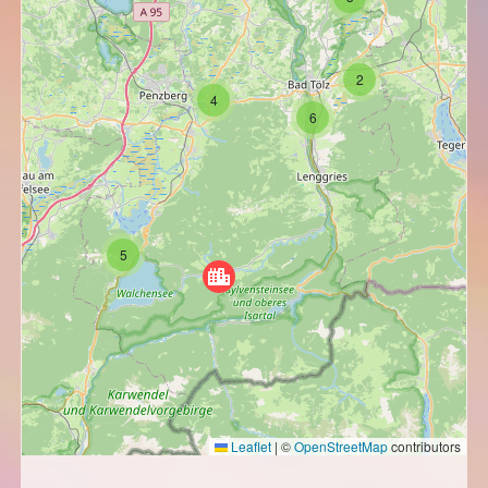
2
4
6
5
Leaflet
|
©
OpenStreetMap
contributors