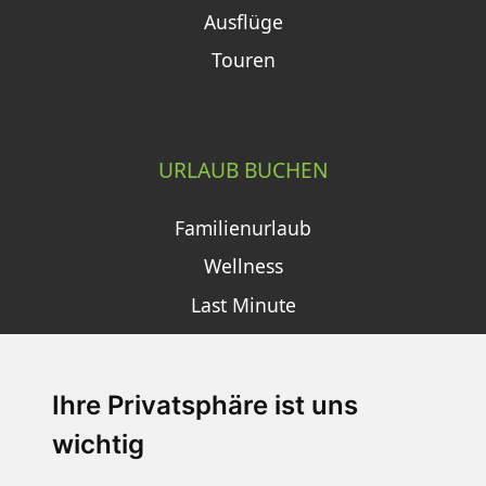
Ausflüge
Touren
URLAUB BUCHEN
Familienurlaub
Wellness
Last Minute
Ihre Privatsphäre ist uns
SCHNEEHÖHEN SKI APP
wichtig
Die Schneehoehen Ski APP für iOS und Android - Ein
Muss für alle Wintersportler und Schneefreaks!