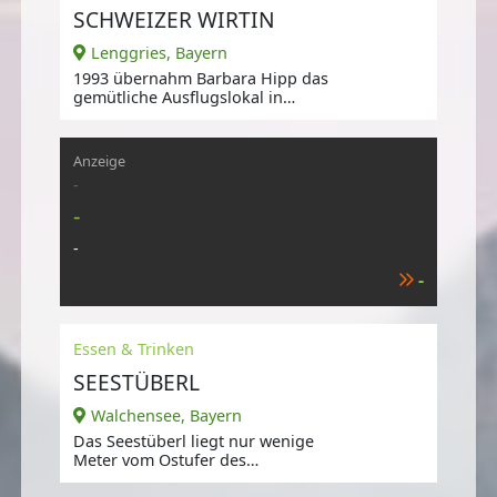
SCHWEIZER WIRTIN
Lenggries, Bayern
1993 übernahm Barbara Hipp das
gemütliche Ausflugslokal in
Schlegdorf, einem Ortsteil von
Lenggries.
Anzeige
-
-
-
-
Essen & Trinken
SEESTÜBERL
Walchensee, Bayern
Das Seestüberl liegt nur wenige
Meter vom Ostufer des
Walchensees entfernt.