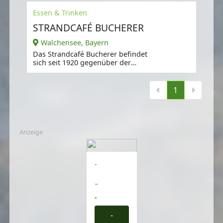
Essen & Trinken
STRANDCAFÉ BUCHERER
Walchensee, Bayern
Das Strandcafé Bucherer befindet
sich seit 1920 gegenüber der
Herzogstandbahn und liegt
direkt am
1
Anzeige
-
-
-
-