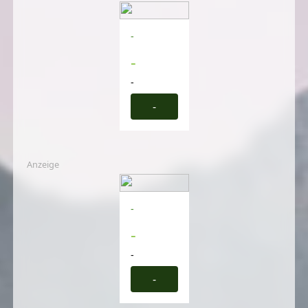
-
-
-
-
Anzeige
-
-
-
-