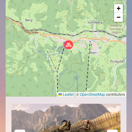
+
−
Leaflet
|
©
OpenStreetMap
contributors