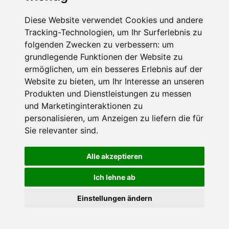
Die Schneehoehen Ski APP für iOS und Android - Ein
Muss für alle Wintersportler und Schneefreaks!
Diese Website verwendet Cookies und andere
Tracking-Technologien, um Ihr Surferlebnis zu
folgenden Zwecken zu verbessern:
um
grundlegende Funktionen der Website zu
ermöglichen
,
um ein besseres Erlebnis auf der
Website zu bieten
,
um Ihr Interesse an unseren
Produkten und Dienstleistungen zu messen
und Marketinginteraktionen zu
personalisieren
,
um Anzeigen zu liefern die für
Impressum
Datenschutz
Sie relevanter sind
.
Nutzungsbedingungen
Kontakt
Partner
Portale
FAQ
Newsletter
Mediadaten
Alle akzeptieren
©
2026 Schneemenschen GmbH
Ich lehne ab
×
Einstellungen ändern
Goldener Herbst in den Alpen
- Angebote vergleichen
& die Natur genießen!
Jetzt Angebote entdecken!