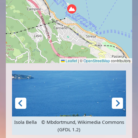
Leaflet
|
©
OpenStreetMap
contributors
e
Isola Bella
© Mbdortmund, Wikimedia Commons
(GFDL 1.2)
Pal