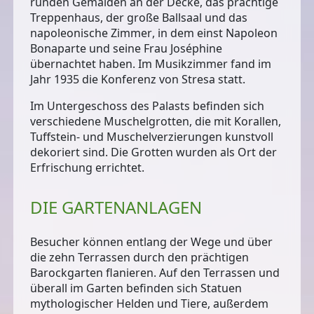
runden Gemälden an der Decke, das prächtige
Treppenhaus, der große
Ballsaal
und das
napoleonische Zimmer
, in dem einst Napoleon
Bonaparte und seine Frau Joséphine
übernachtet haben. Im Musikzimmer fand im
Jahr 1935 die Konferenz von Stresa statt.
Im Untergeschoss des Palasts befinden sich
verschiedene
Muschelgrotten
, die mit Korallen,
Tuffstein- und Muschelverzierungen kunstvoll
dekoriert sind. Die Grotten wurden als Ort der
Erfrischung errichtet.
DIE GARTENANLAGEN
Besucher können entlang der Wege und über
die
zehn Terrassen
durch den
prächtigen
Barockgarten
flanieren. Auf den Terrassen und
überall im Garten befinden sich Statuen
mythologischer Helden und Tiere, außerdem